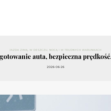
JAZDA ZIMĄ, W DESZCZU, NOCĄ I W TRUDNYCH WARUNKACH
zygotowanie auta, bezpieczna prędkość
2026-06-26