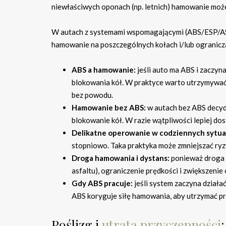
niewłaściwych oponach (np. letnich) hamowanie może
W autach z systemami wspomagającymi (ABS/ESP/ASR)
hamowanie na poszczególnych kołach i/lub ogranic
ABS a hamowanie:
jeśli auto ma ABS i zaczyn
blokowania kół. W praktyce warto utrzymywać 
bez powodu.
Hamowanie bez ABS:
w autach bez ABS decyd
blokowanie kół. W razie wątpliwości lepiej do
Delikatne operowanie w codziennych sytua
stopniowo. Taka praktyka może zmniejszać ryzy
Droga hamowania i dystans:
ponieważ droga h
asfaltu), ograniczenie prędkości i zwiększenie
Gdy ABS pracuje:
jeśli system zaczyna działa
ABS koryguje siłę hamowania, aby utrzymać p
Poślizg i
utrata przyczepności