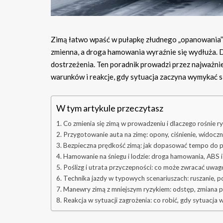
Zimą łatwo wpaść w pułapkę złudnego „opanowania” a
zmienna, a droga hamowania wyraźnie się wydłuża. D
dostrzeżenia. Ten poradnik prowadzi przez najważn
warunków i reakcje, gdy sytuacja zaczyna wymykać si
W tym artykule przeczytasz
Co zmienia się zimą w prowadzeniu i dlaczego rośnie r
Przygotowanie auta na zimę: opony, ciśnienie, widoc
Bezpieczna prędkość zimą: jak dopasować tempo do p
Hamowanie na śniegu i lodzie: droga hamowania, ABS i
Poślizg i utrata przyczepności: co może zwracać uwagę
Technika jazdy w typowych scenariuszach: ruszanie, po
Manewry zimą z mniejszym ryzykiem: odstęp, zmiana p
Reakcja w sytuacji zagrożenia: co robić, gdy sytuacja 