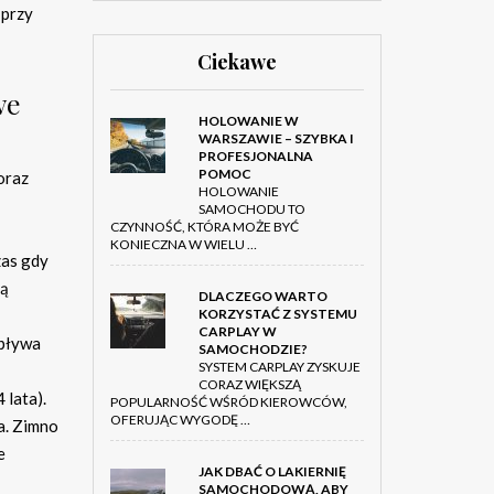
 przy
Ciekawe
we
HOLOWANIE W
WARSZAWIE – SZYBKA I
PROFESJONALNA
POMOC
oraz
HOLOWANIE
SAMOCHODU TO
CZYNNOŚĆ, KTÓRA MOŻE BYĆ
KONIECZNA W WIELU …
zas gdy
mą
DLACZEGO WARTO
KORZYSTAĆ Z SYSTEMU
CARPLAY W
wpływa
SAMOCHODZIE?
SYSTEM CARPLAY ZYSKUJE
CORAZ WIĘKSZĄ
 lata).
POPULARNOŚĆ WŚRÓD KIEROWCÓW,
OFERUJĄC WYGODĘ …
a. Zimno
e
JAK DBAĆ O LAKIERNIĘ
SAMOCHODOWĄ, ABY