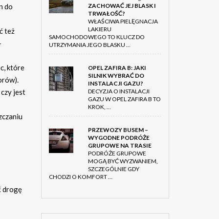
ZACHOWAĆ JEJ BLASK I
n do
TRWAŁOŚĆ?
WŁAŚCIWA PIELĘGNACJA
LAKIERU
ć też
SAMOCHODOWEGO TO KLUCZ DO
—
UTRZYMANIA JEGO BLASKU …
c, które
OPEL ZAFIRA B: JAKI
SILNIK WYBRAĆ DO
orów).
INSTALACJI GAZU?
DECYZJA O INSTALACJI
czy jest
GAZU W OPEL ZAFIRA B TO
KROK, …
szczaniu
PRZEWOZY BUSEM –
WYGODNE PODRÓŻE
GRUPOWE NA TRASIE
PODRÓŻE GRUPOWE
MOGĄ BYĆ WYZWANIEM,
SZCZEGÓLNIE GDY
CHODZI O KOMFORT …
ć drogę