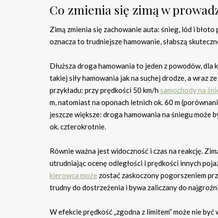
Co zmienia się zimą w prowadz
Zimą zmienia się zachowanie auta: śnieg, lód i bło
oznacza to trudniejsze hamowanie, słabszą skuteczno
Dłuższa droga hamowania to jeden z powodów, dla któ
takiej siły hamowania jak na suchej drodze, a wraz 
przykładu: przy prędkości 50 km/h
samochody na śni
m, natomiast na oponach letnich ok. 60 m (porównani
jeszcze większe: droga hamowania na śniegu może być
ok. czterokrotnie.
Równie ważna jest widoczność i czas na reakcję. Zi
utrudniając ocenę odległości i prędkości innych p
kierowca może
zostać zaskoczony pogorszeniem przyc
trudny do dostrzeżenia i bywa zaliczany do najgroźn
W efekcie prędkość „zgodna z limitem” może nie być w