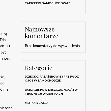
TAPICERKĘ SAMOCHODOWĄ?
e
Najnowsze
noszą
komentarze
 Dla
Brak komentarzy do wyświetlenia.
ok. 33
 być
 nawet
Kategorie
DZIECKO, PASAŻEROWIE I PRZEWÓZ
ść,
OSÓB W SAMOCHODZIE
ięc
gólnie
JAZDA ZIMĄ, W DESZCZU, NOCĄ I W
TRUDNYCH WARUNKACH
MOTORYZACJA
aniczona