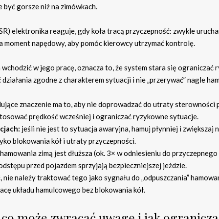
 być gorsze niż na zimówkach.
 elektronika reaguje, gdy koła tracą przyczepność: zwykle uruch
za moment napędowy, aby pomóc kierowcy utrzymać kontrolę.
a wchodzić w jego pracę, oznacza to, że system stara się ograniczać 
działania zgodne z charakterem sytuacji i nie „przerywać” nagle h
ujące znaczenie ma to, aby nie doprowadzać do utraty sterowności 
stosować prędkość wcześniej i ograniczać ryzykowne sytuacje.
cjach:
jeśli nie jest to sytuacja awaryjna, hamuj płynniej i zwiększaj 
ko blokowania kół i utraty przyczepności.
amowania zimą jest dłuższa (ok. 3× w odniesieniu do przyczepnego
 odstępu przed pojazdem sprzyjają bezpieczniejszej jeździe.
ć, nie należy traktować tego jako sygnału do „odpuszczania” hamowa
racę układu hamulcowego bez blokowania kół.
: co może zwracać uwagę i jak ogranicza