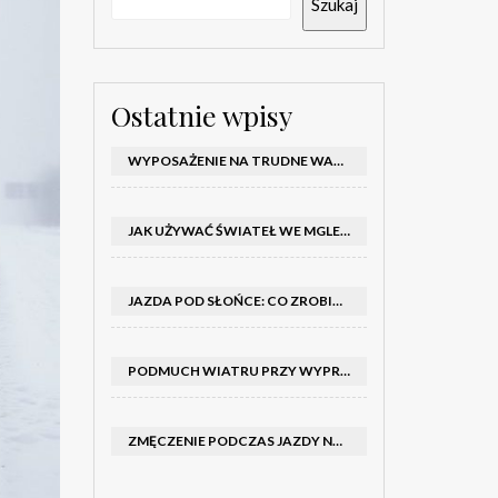
Szukaj
Ostatnie wpisy
WYPOSAŻENIE NA TRUDNE WARUNKI W SAMOCHODZIE: CO MIEĆ ZIMĄ, W TRASIE I NA WYPADEK AWARII
JAK UŻYWAĆ ŚWIATEŁ WE MGLE – KIEDY WŁĄCZYĆ MIJANIA I PRZECIWMGIELNE ORAZ CZEGO NIE ROBIĆ
JAZDA POD SŁOŃCE: CO ZROBIĆ, BY OGRANICZYĆ OLŚNIENIE I POPRAWIĆ WIDOCZNOŚĆ
PODMUCH WIATRU PRZY WYPRZEDZANIU CIĘŻARÓWKI: JAK UTRZYMAĆ TOR JAZDY I OPANOWAĆ AUTO
ZMĘCZENIE PODCZAS JAZDY NOCĄ – PO JAKICH SYGNAŁACH ROZPOZNAĆ SENNOŚĆ ZA KIEROWNICĄ I KIEDY ZROBIĆ PRZERWĘ