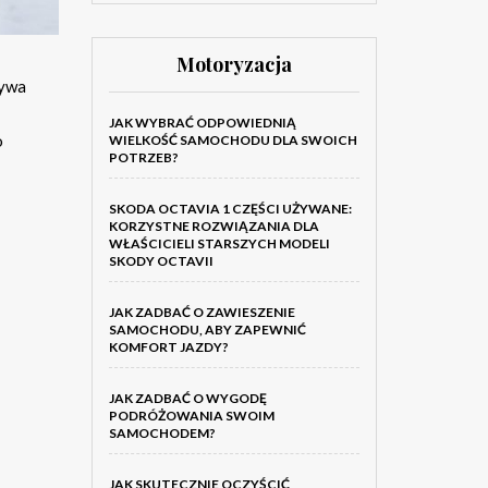
Motoryzacja
bywa
JAK WYBRAĆ ODPOWIEDNIĄ
o
WIELKOŚĆ SAMOCHODU DLA SWOICH
POTRZEB?
SKODA OCTAVIA 1 CZĘŚCI UŻYWANE:
KORZYSTNE ROZWIĄZANIA DLA
WŁAŚCICIELI STARSZYCH MODELI
SKODY OCTAVII
JAK ZADBAĆ O ZAWIESZENIE
SAMOCHODU, ABY ZAPEWNIĆ
KOMFORT JAZDY?
JAK ZADBAĆ O WYGODĘ
PODRÓŻOWANIA SWOIM
SAMOCHODEM?
JAK SKUTECZNIE OCZYŚCIĆ