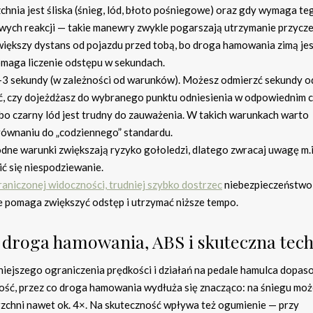
chnia jest śliska (śnieg, lód, błoto pośniegowe) oraz gdy wymaga te
wych reakcji — takie manewry zwykle pogarszają utrzymanie przycze
iększy dystans od pojazdu przed tobą, bo droga hamowania zimą je
Pomaga liczenie odstępu w sekundach.
–3 sekundy (w zależności od warunków). Możesz odmierzć sekundy od
zić, czy dojeżdżasz do wybranego punktu odniesienia w odpowiednim c
o czarny lód jest trudny do zauważenia. W takich warunkach warto
równaniu do „codziennego” standardu.
odne warunki zwiększają ryzyko gołoledzi, dlatego zwracaj uwagę m.i
ić się niespodziewanie.
aniczonej widoczności, trudniej szybko dostrzec
niebezpieczeństwo 
le pomaga zwiększyć odstęp i utrzymać niższe tempo.
: droga hamowania, ABS i skuteczna tec
iejszego ograniczenia prędkości i działań na pedale hamulca dopa
ość, przez co droga hamowania wydłuża się znacząco: na śniegu moż
ierzchni nawet ok. 4×. Na skuteczność wpływa też ogumienie — przy