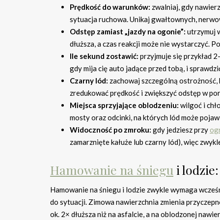
Prędkość do warunków:
zwalniaj, gdy nawierz
sytuacja ruchowa. Unikaj gwałtownych, nerwo
Odstęp zamiast „jazdy na ogonie”:
utrzymuj w
dłuższa, a czas reakcji może nie wystarczyć. 
Ile sekund zostawić:
przyjmuje się przykład 2
gdy mija cię auto jadące przed tobą, i sprawd
Czarny lód:
zachowaj szczególną ostrożność, b
zredukować prędkość i zwiększyć odstęp w po
Miejsca sprzyjające oblodzeniu:
wilgoć i chł
mosty oraz odcinki, na których lód może pojaw
Widoczność po zmroku:
gdy jedziesz przy
ogr
zamarznięte kałuże lub czarny lód), więc zwyk
Hamowanie na śniegu
i lodzie
Hamowanie na śniegu i lodzie zwykle wymaga wcześn
do sytuacji. Zimowa nawierzchnia zmienia przyczepn
ok. 2× dłuższa niż na asfalcie, a na oblodzonej naw