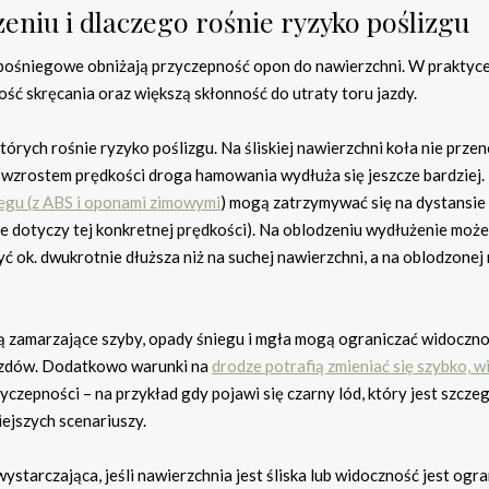
eniu i dlaczego rośnie ryzyko poślizgu
to pośniegowe obniżają przyczepność opon do nawierzchni. W praktyc
ść skręcania oraz większą skłonność do utraty toru jazdy.
rych rośnie ryzyko poślizgu. Na śliskiej nawierzchni koła nie prze
ze wzrostem prędkości droga hamowania wydłuża się jeszcze bardziej.
egu (z ABS i oponami zimowymi
) mogą zatrzymywać się na dystansie 
e dotyczy tej konkretnej prędkości). Na oblodzeniu wydłużenie może
 ok. dwukrotnie dłuższa niż na suchej nawierzchni, a na oblodzonej
mą zamarzające szyby, opady śniegu i mgła mogą ograniczać widoczno
ojazdów. Dodatkowo warunki na
drodze potrafią zmieniać się szybko, w
zepności – na przykład gdy pojawi się czarny lód, który jest szcze
iejszych scenariuszy.
ystarczająca, jeśli nawierzchnia jest śliska lub widoczność jest ogr