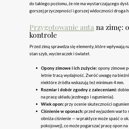
do takiego poziomu, że nie ma wystarczającego dyst
gorszej przyczepności i gorszej widoczności droga h
Przygotowanie auta
na zimę: o
kontrole
Przed zimą sprawdza się elementy, które wpływają na
stan szyb, wycieraczek i świateł.
Opony zimowe i ich zużycie:
opony zimowe poz
letnie tracą wydajność. Zwróć uwagę na bieżni
niektóre źródła wskazują też minimum 4 mm.
Rozmiar i dobór zgodny z zaleceniami:
dobie
na pracę układu jezdnego i ogumienia).
Wiek opon:
przy ocenie skuteczności ogumienia
Ciśnienie w oponach:
przed wyjazdem warto sp
obniża ciśnienie — w praktyce może spaść o ok
pokojowej), co może pogarszać pracę opon na ś