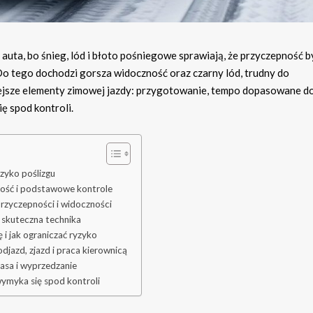
uta, bo śnieg, lód i błoto pośniegowe sprawiają, że przyczepność 
o tego dochodzi gorsza widoczność oraz czarny lód, trudny do
iejsze elementy zimowej jazdy: przygotowanie, tempo dopasowane d
ę spod kontroli.
yzyko poślizgu
zność i podstawowe kontrole
rzyczepności i widoczności
 skuteczna technika
 i jak ograniczać ryzyko
djazd, zjazd i praca kierownicą
asa i wyprzedzanie
wymyka się spod kontroli