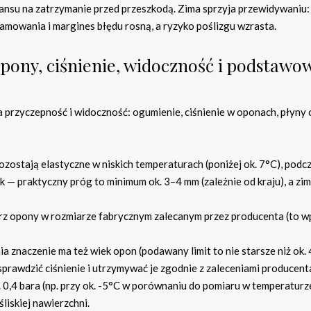
ansu na zatrzymanie przed przeszkodą. Zima sprzyja przewidywaniu:
amowania i margines błędu rosną, a ryzyko poślizgu wzrasta.
pony, ciśnienie, widoczność i podstawo
 przyczepność i widoczność: ogumienie, ciśnienie w oponach, płyny 
ostają elastyczne w niskich temperaturach (poniżej ok. 7°C), podc
k — praktyczny próg to minimum ok. 3–4 mm (zależnie od kraju), a zi
rz opony w rozmiarze fabrycznym zalecanym przez producenta (to 
 znaczenie ma też wiek opon (podawany limit to nie starsze niż ok. 4
rawdzić ciśnienie i utrzymywać je zgodnie z zaleceniami producent
. 0,4 bara (np. przy ok. -5°C w porównaniu do pomiaru w temperaturz
liskiej nawierzchni.