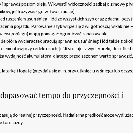
y i sprawdź poziom oleju. W kwestii widoczności zadbaj o zimowy pły
mków, jeśli używasz go w Twoim aucie).
ed ruszeniem usuń śnieg i lód ze wszystkich szyb oraz z dachu; oczyś
ważenia pojazdu. Parowanie szyb wiąże się z wilgotnością w kabinie 
nawiewu/obiegu) mogą pomagać ograniczać zaparowanie.
 że pióra wycieraczek pracują sprawnie; usuń śnieg i lód także z okoli
 elementów przy reflektorach, jeśli stosujesz wycieraczkę do reflekt
ża wydajność akumulatora, dlatego przed sezonem warto sprawdzić, 
latarkę i łopatę (przydają się m.in. przy utknięciu w śniegu lub oczy
 dopasować tempo do przyczepności i
e pasują do realnej przyczepności. Nadmierna prędkość może wydłuża
 toru jazdy.