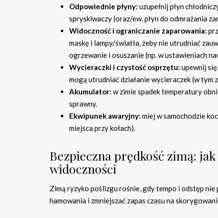
Odpowiednie płyny:
uzupełnij płyn chłodnicz
spryskiwaczy (oraz/ew. płyn do odmrażania za
Widoczność i ograniczanie zaparowania:
prz
maskę i lampy/światła, żeby nie utrudniać zau
ogrzewanie i osuszanie (np. w ustawieniach 
Wycieraczki i czystość osprzętu:
upewnij się,
mogą utrudniać działanie wycieraczek (w tym z
Akumulator:
w zimie spadek temperatury obni
sprawny.
Ekwipunek awaryjny:
miej w samochodzie koc, 
miejsca przy kołach).
Bezpieczna prędkość zimą: jak
widoczności
Zimą ryzyko poślizgu rośnie, gdy tempo i odstęp ni
hamowania i zmniejszać zapas czasu na skorygowanie