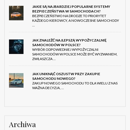
JAKIE SĄ NAJBARDZIEJ POPULARNE SYSTEMY
BEZPIECZEŃSTWA W SAMOCHODACH?
BEZPIECZEŃSTWO NA DRODZE TO PRIORYTET
KAŻDEGO KIEROWCY, A NOWOCZESNE SAMOCHODY
…
JAK ZNALEŹĆ NAJLEPSZĄ WYPOŻYCZALNIĘ
SAMOCHODÓW W POLSCE?
WYBÓR ODPOWIEDNIEJ WYPOŻYCZALNI
SAMOCHODÓW W POLSCE MOŻE BYĆ WYZWANIEM,
ZWŁASZCZA …
JAK UNIKNĄĆ OSZUSTW PRZY ZAKUPIE
SAMOCHODU NOWEGO?
ZAKUP NOWEGO SAMOCHODU TO DLA WIELU Z NAS
WAŻNA DECYZJA, …
Archiwa