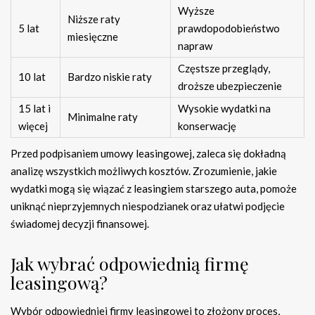
Wyższe
Niższe raty
5 lat
prawdopodobieństwo
miesięczne
napraw
Częstsze przeglądy,
10 lat
Bardzo niskie raty
droższe ubezpieczenie
15 lat i
Wysokie wydatki na
Minimalne raty
więcej
konserwację
Przed podpisaniem umowy leasingowej, zaleca się dokładną
analizę wszystkich możliwych kosztów. Zrozumienie, jakie
wydatki mogą się wiązać z leasingiem starszego auta, pomoże
uniknąć nieprzyjemnych niespodzianek oraz ułatwi podjęcie
świadomej decyzji finansowej.
Jak wybrać odpowiednią firmę
leasingową?
Wybór odpowiedniej firmy leasingowej to złożony proces,