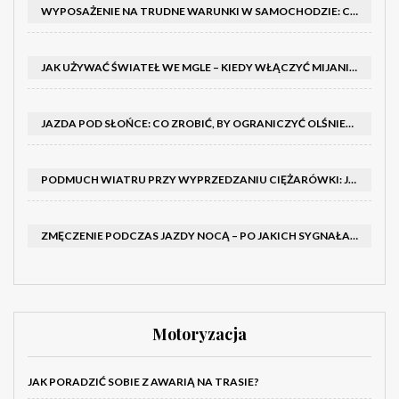
WYPOSAŻENIE NA TRUDNE WARUNKI W SAMOCHODZIE: CO MIEĆ ZIMĄ, W TRASIE I NA WYPADEK AWARII
JAK UŻYWAĆ ŚWIATEŁ WE MGLE – KIEDY WŁĄCZYĆ MIJANIA I PRZECIWMGIELNE ORAZ CZEGO NIE ROBIĆ
JAZDA POD SŁOŃCE: CO ZROBIĆ, BY OGRANICZYĆ OLŚNIENIE I POPRAWIĆ WIDOCZNOŚĆ
PODMUCH WIATRU PRZY WYPRZEDZANIU CIĘŻARÓWKI: JAK UTRZYMAĆ TOR JAZDY I OPANOWAĆ AUTO
ZMĘCZENIE PODCZAS JAZDY NOCĄ – PO JAKICH SYGNAŁACH ROZPOZNAĆ SENNOŚĆ ZA KIEROWNICĄ I KIEDY ZROBIĆ PRZERWĘ
Motoryzacja
JAK PORADZIĆ SOBIE Z AWARIĄ NA TRASIE?