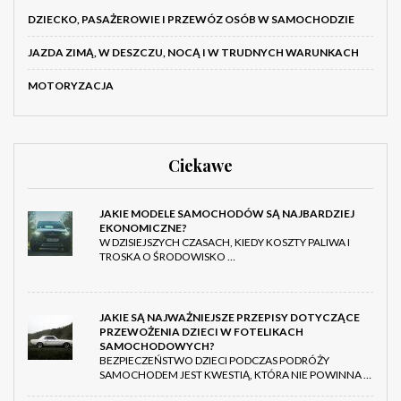
DZIECKO, PASAŻEROWIE I PRZEWÓZ OSÓB W SAMOCHODZIE
JAZDA ZIMĄ, W DESZCZU, NOCĄ I W TRUDNYCH WARUNKACH
MOTORYZACJA
Ciekawe
JAKIE MODELE SAMOCHODÓW SĄ NAJBARDZIEJ
EKONOMICZNE?
W DZISIEJSZYCH CZASACH, KIEDY KOSZTY PALIWA I
TROSKA O ŚRODOWISKO …
JAKIE SĄ NAJWAŻNIEJSZE PRZEPISY DOTYCZĄCE
PRZEWOŻENIA DZIECI W FOTELIKACH
SAMOCHODOWYCH?
BEZPIECZEŃSTWO DZIECI PODCZAS PODRÓŻY
SAMOCHODEM JEST KWESTIĄ, KTÓRA NIE POWINNA …