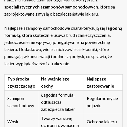
specjalistycznych szamponów samochodowych
, które są
zaprojektowane z myślą o bezpieczeństwie lakieru.
Najlepsze szampony samochodowe charakteryzują się
łagodną
formułą
, która skutecznie usuwa brud i zanieczyszczenia,
jednocześnie nie wpływając negatywnie na powierzchnię
lakieru. Dodatkowo, wiele z nich zawiera składniki, które
pomagają w konserwacji i podnoszą połysk, co sprawia, że
lakier wygląda świeżo i atrakcyjnie.
Typ środka
Najważniejsze
Najlepsze
czyszczącego
cechy
zastosowanie
Łagodna formuła,
Szampon
Regularne mycie
odtłuszcza,
samochodowy
pojazdu
zabezpiecza lakier
Tworzy warstwę
Wosk
Ochrona lakieru
ochronną, wzmacnia