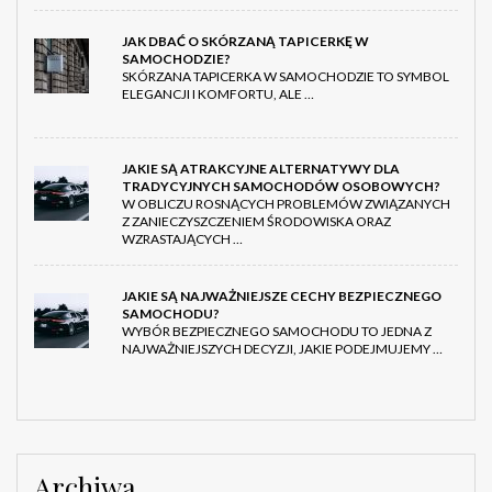
JAK DBAĆ O SKÓRZANĄ TAPICERKĘ W
SAMOCHODZIE?
SKÓRZANA TAPICERKA W SAMOCHODZIE TO SYMBOL
ELEGANCJI I KOMFORTU, ALE …
JAKIE SĄ ATRAKCYJNE ALTERNATYWY DLA
TRADYCYJNYCH SAMOCHODÓW OSOBOWYCH?
W OBLICZU ROSNĄCYCH PROBLEMÓW ZWIĄZANYCH
Z ZANIECZYSZCZENIEM ŚRODOWISKA ORAZ
WZRASTAJĄCYCH …
JAKIE SĄ NAJWAŻNIEJSZE CECHY BEZPIECZNEGO
SAMOCHODU?
WYBÓR BEZPIECZNEGO SAMOCHODU TO JEDNA Z
NAJWAŻNIEJSZYCH DECYZJI, JAKIE PODEJMUJEMY …
Archiwa