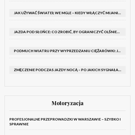
JAK UŻYWAĆ ŚWIATEŁ WE MGLE – KIEDY WŁĄCZYĆ MIJANIA I PRZECIWMGIELNE ORAZ CZEGO NIE ROBIĆ
JAZDA POD SŁOŃCE: CO ZROBIĆ, BY OGRANICZYĆ OLŚNIENIE I POPRAWIĆ WIDOCZNOŚĆ
PODMUCH WIATRU PRZY WYPRZEDZANIU CIĘŻARÓWKI: JAK UTRZYMAĆ TOR JAZDY I OPANOWAĆ AUTO
ZMĘCZENIE PODCZAS JAZDY NOCĄ – PO JAKICH SYGNAŁACH ROZPOZNAĆ SENNOŚĆ ZA KIEROWNICĄ I KIEDY ZROBIĆ PRZERWĘ
Motoryzacja
PROFESJONALNE PRZEPROWADZKI W WARSZAWIE – SZYBKO I
SPRAWNIE