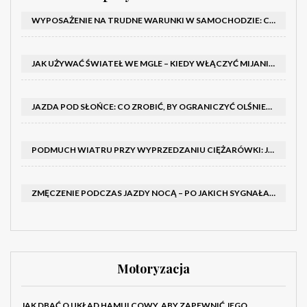
WYPOSAŻENIE NA TRUDNE WARUNKI W SAMOCHODZIE: CO MIEĆ ZIMĄ, W TRASIE I NA WYPADEK AWARII
JAK UŻYWAĆ ŚWIATEŁ WE MGLE – KIEDY WŁĄCZYĆ MIJANIA I PRZECIWMGIELNE ORAZ CZEGO NIE ROBIĆ
JAZDA POD SŁOŃCE: CO ZROBIĆ, BY OGRANICZYĆ OLŚNIENIE I POPRAWIĆ WIDOCZNOŚĆ
PODMUCH WIATRU PRZY WYPRZEDZANIU CIĘŻARÓWKI: JAK UTRZYMAĆ TOR JAZDY I OPANOWAĆ AUTO
ZMĘCZENIE PODCZAS JAZDY NOCĄ – PO JAKICH SYGNAŁACH ROZPOZNAĆ SENNOŚĆ ZA KIEROWNICĄ I KIEDY ZROBIĆ PRZERWĘ
Motoryzacja
JAK DBAĆ O UKŁAD HAMULCOWY, ABY ZAPEWNIĆ JEGO