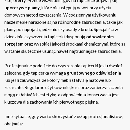
z tej oferty. Przede wszystkim, gdy na tapicerce pojawią się
uporczywe plamy
, które nie ustępują nawet przy użyciu
domowych metod czyszczenia. W codziennym użytkowaniu
nasze meble narażone są na różnorodne zabrudzenia, takie jak
plamy po napojach, jedzeniu czy osady z brudu. Specjaliści w
dziedzinie czyszczenia tapicerki dysponują
odpowiednim
sprzętem
oraz wysokiej jakości środkami chemicznymi, które są
w stanie skutecznie usunąć nawet najtrudniejsze zabrudzenia.
Profesjonalne podejście do czyszczenia tapicerki jest również
zalecane, gdy tapicerka wymaga
gruntownego odświeżenia
lub jeśli zauważysz, że kolory mebli stały się matowe lub
zszarzałe. Regularne użytkowanie, kurz oraz zanieczyszczenia
mogą osłabiać ich estetykę, a odpowiednia konserwacja jest
kluczowa dla zachowania ich pierwotnego piękna.
Inne sytuacje, gdy warto skorzystać z usług profesjonalistów,
obejmują: