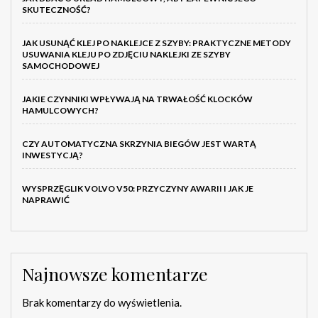
SKUTECZNOŚĆ?
JAK USUNĄĆ KLEJ PO NAKLEJCE Z SZYBY: PRAKTYCZNE METODY
USUWANIA KLEJU PO ZDJĘCIU NAKLEJKI ZE SZYBY
SAMOCHODOWEJ
JAKIE CZYNNIKI WPŁYWAJĄ NA TRWAŁOŚĆ KLOCKÓW
HAMULCOWYCH?
CZY AUTOMATYCZNA SKRZYNIA BIEGÓW JEST WARTĄ
INWESTYCJĄ?
WYSPRZĘGLIK VOLVO V50: PRZYCZYNY AWARII I JAK JE
NAPRAWIĆ
Najnowsze komentarze
Brak komentarzy do wyświetlenia.