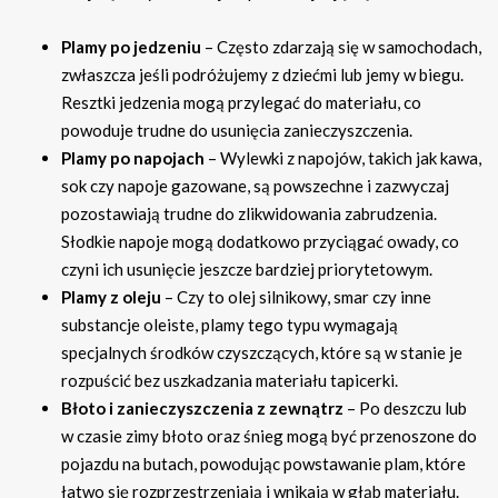
Plamy po jedzeniu
– Często zdarzają się w samochodach,
zwłaszcza jeśli podróżujemy z dziećmi lub jemy w biegu.
Resztki jedzenia mogą przylegać do materiału, co
powoduje trudne do usunięcia zanieczyszczenia.
Plamy po napojach
– Wylewki z napojów, takich jak kawa,
sok czy napoje gazowane, są powszechne i zazwyczaj
pozostawiają trudne do zlikwidowania zabrudzenia.
Słodkie napoje mogą dodatkowo przyciągać owady, co
czyni ich usunięcie jeszcze bardziej priorytetowym.
Plamy z oleju
– Czy to olej silnikowy, smar czy inne
substancje oleiste, plamy tego typu wymagają
specjalnych środków czyszczących, które są w stanie je
rozpuścić bez uszkadzania materiału tapicerki.
Błoto i zanieczyszczenia z zewnątrz
– Po deszczu lub
w czasie zimy błoto oraz śnieg mogą być przenoszone do
pojazdu na butach, powodując powstawanie plam, które
łatwo się rozprzestrzeniają i wnikają w głąb materiału.