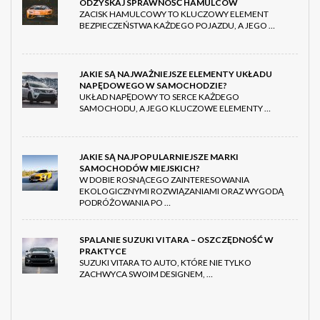
ODZYSKAJ SPRAWNOŚĆ HAMULCÓW
ZACISK HAMULCOWY TO KLUCZOWY ELEMENT
BEZPIECZEŃSTWA KAŻDEGO POJAZDU, A JEGO …
JAKIE SĄ NAJWAŻNIEJSZE ELEMENTY UKŁADU
NAPĘDOWEGO W SAMOCHODZIE?
UKŁAD NAPĘDOWY TO SERCE KAŻDEGO
SAMOCHODU, A JEGO KLUCZOWE ELEMENTY …
JAKIE SĄ NAJPOPULARNIEJSZE MARKI
SAMOCHODÓW MIEJSKICH?
W DOBIE ROSNĄCEGO ZAINTERESOWANIA
EKOLOGICZNYMI ROZWIĄZANIAMI ORAZ WYGODĄ
PODRÓŻOWANIA PO …
SPALANIE SUZUKI VITARA – OSZCZĘDNOŚĆ W
PRAKTYCE
SUZUKI VITARA TO AUTO, KTÓRE NIE TYLKO
ZACHWYCA SWOIM DESIGNEM, …