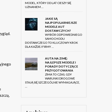
MODEL, KTÓRY OD LAT CIESZY SIĘ
UZNANIEM …
JAKIE SĄ
NAJPOPULARNIEJSZE
MODELE AUT
DOSTAWCZYCH?
wygląd.
WYBÓR ODPOWIEDNIEGO
SAMOCHODU
DOSTAWCZEGO TO KLUCZOWY KROK
DLA KAŻDEJ FIRMY …
AUTA NA ZIMĘ:
NAJLEPSZE MODELE I
cyjnego
PORADY DOTYCZĄCE
PRZYGOTOWANIA
ZIMA TO CZAS, GDY
WARUNKI DROGOWE
STAJĄ SIĘ SZCZEGÓLNIE WYMAGAJĄCE,
…
e
szczą,