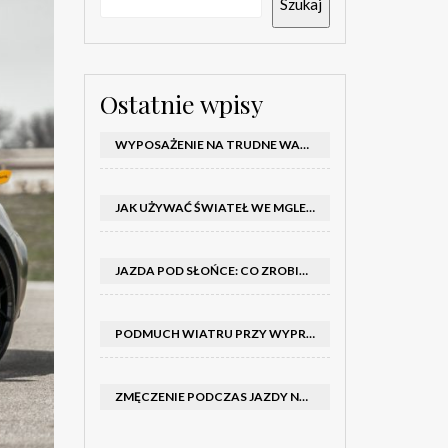
Szukaj
Ostatnie wpisy
WYPOSAŻENIE NA TRUDNE WARUNKI W SAMOCHODZIE: CO MIEĆ ZIMĄ, W TRASIE I NA WYPADEK AWARII
JAK UŻYWAĆ ŚWIATEŁ WE MGLE – KIEDY WŁĄCZYĆ MIJANIA I PRZECIWMGIELNE ORAZ CZEGO NIE ROBIĆ
JAZDA POD SŁOŃCE: CO ZROBIĆ, BY OGRANICZYĆ OLŚNIENIE I POPRAWIĆ WIDOCZNOŚĆ
PODMUCH WIATRU PRZY WYPRZEDZANIU CIĘŻARÓWKI: JAK UTRZYMAĆ TOR JAZDY I OPANOWAĆ AUTO
ZMĘCZENIE PODCZAS JAZDY NOCĄ – PO JAKICH SYGNAŁACH ROZPOZNAĆ SENNOŚĆ ZA KIEROWNICĄ I KIEDY ZROBIĆ PRZERWĘ