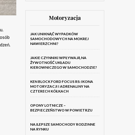
Motoryzacja
u.
JAK UNIKNĄĆ WYPADKÓW
 osób
SAMOCHODOWYCH NA MOKREJ
NAWIERZCHNI?
odzeń.
JAKIE CZYNNIKI WPŁYWAJĄ NA
ŻYWOTNOŚĆ UKŁADU
KIEROWNICZEGO W SAMOCHODZIE?
KEN BLOCK FORD FOCUS RS: IKONA
MOTORYZACJI I ADRENALINY NA
CZTERECH KÓŁKACH
OPONY LOTNICZE –
BEZPIECZEŃSTWO W POWIETRZU
NAJLEPSZE SAMOCHODY RODZINNE
NA RYNKU