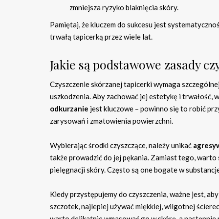
zmniejsza ryzyko blaknięcia skóry.
Pamiętaj, że kluczem do sukcesu jest systematycznoś
trwałą tapicerką przez wiele lat.
Jakie są podstawowe zasady czy
Czyszczenie skórzanej tapicerki wymaga szczególnej
uszkodzenia. Aby zachować jej estetykę i trwałość,
odkurzanie
jest kluczowe – powinno się to robić prz
zarysowań i zmatowienia powierzchni.
Wybierając środki czyszczące, należy unikać
agresy
także prowadzić do jej pękania. Zamiast tego, warto
pielęgnacji skóry. Często są one bogate w substancj
Kiedy przystępujemy do czyszczenia, ważne jest, aby
szczotek, najlepiej używać miękkiej, wilgotnej ścier
warto delikatnie wmasować go w skórę, a następnie p