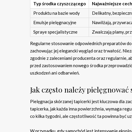
Typ środka czyszczącego
Najważniejsze cec
Produktu na bazie wody
Delikatny, bezpieczn
Emulsje pielęgnacyjne
Nawilżają, przywraca
Spraye specjalistyczne
Zwalczają plamy, pr
Regularne stosowanie odpowiednich preparatów do pi
zachowując jej elegancki wygląd oraz trwałość. Nie
zgodnie z zaleceniami producenta oraz regularnie, a
przed zastosowaniem nowego środka przeprowadzić te
uszkodzeń ani odbarwień.
Jak często należy pielęgnować
Pielęgnacja skórzanej tapicerki jest kluczowa dla z
tapicerka, jak każda inna powierzchnia, wymaga regu
co kilka tygodni, ale częstotliwość ta powinna być 
W przypadku, gdy samochód jest intensywnie eksploa