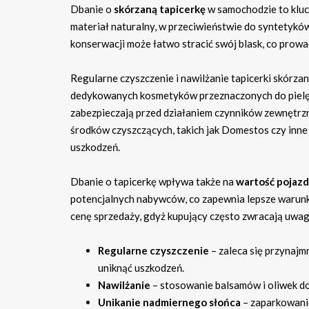
Dbanie o
skórzaną tapicerkę
w samochodzie to kluc
materiał naturalny, w przeciwieństwie do syntetykó
konserwacji może łatwo stracić swój blask, co prowad
Regularne czyszczenie i nawilżanie tapicerki skórza
dedykowanych kosmetyków przeznaczonych do pielęgna
zabezpieczają przed działaniem czynników zewnętrzn
środków czyszczących, takich jak Domestos czy inne
uszkodzeń.
Dbanie o tapicerkę wpływa także na
wartość pojaz
potencjalnych nabywców, co zapewnia lepsze warunk
cenę sprzedaży, gdyż kupujący często zwracają uwa
Regularne czyszczenie
– zaleca się przynajm
uniknąć uszkodzeń.
Nawilżanie
– stosowanie balsamów i oliwek do
Unikanie nadmiernego słońca
– zaparkowanie