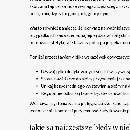
skórzana tapicerka może wymagać częstszego czyszcz
odstęp między zabiegami pielęgnacyjnymi.
Warto również pamiętać, że jednym z najważniejszyc
przypadku ich zauważenia, najlepiej działać natychmi
poprawia estetykę, ale także zapobiega jej pękaniu i
Poniżej przedstawiamy kilka wskazówek dotyczących 
Używaj tylko dedykowanych środków czyszczą
Stosuj nawilżacze do skóry przynajmniej raz n
Unikaj bezpośredniego wystawiania skóry na d
Regularnie odkurzaj tapicerkę, aby usuwać kurz
Właściwa i systematyczna pielęgnacja skórzanej tapic
jednocześnie komfort i przyjemność z użytkowania p
Jakie są najczęstsze błędy w pi