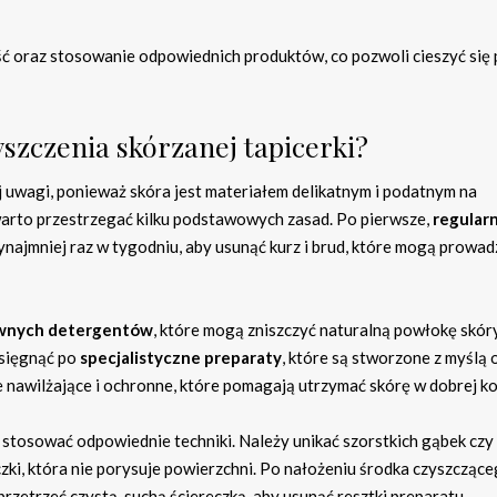
ć oraz stosowanie odpowiednich produktów, co pozwoli cieszyć się p
szczenia skórzanej tapicerki?
 uwagi, ponieważ skóra jest materiałem delikatnym i podatnym na
 warto przestrzegać kilku podstawowych zasad. Po pierwsze,
regular
ynajmniej raz w tygodniu, aby usunąć kurz i brud, które mogą prowad
wnych detergentów
, które mogą zniszczyć naturalną powłokę skóry
 sięgnąć po
specjalistyczne preparaty
, które są stworzone z myślą 
e nawilżające i ochronne, które pomagają utrzymać skórę w dobrej ko
 stosować odpowiednie techniki. Należy unikać szorstkich gąbek czy
eczki, która nie porysuje powierzchni. Po nałożeniu środka czyszczące
rzetrzeć czystą, suchą ściereczką, aby usunąć resztki preparatu.