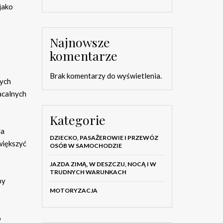
jako
Najnowsze
komentarze
Brak komentarzy do wyświetlenia.
wych
acalnych
Kategorie
la
DZIECKO, PASAŻEROWIE I PRZEWÓZ
większyć
OSÓB W SAMOCHODZIE
JAZDA ZIMĄ, W DESZCZU, NOCĄ I W
TRUDNYCH WARUNKACH
by
MOTORYZACJA
o