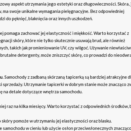
zowy aspekt utrzymania jego estetyki oraz długowieczności. Skóra, 
w, ma swoje unikalne wymagania pielęgnacyjne. Bez odpowiedniej
zi do pęknięć, blaknięcia oraz innych uszkodzeń.
nej pomaga zachować jej elastyczność i miękkość. Warto korzystać z
cji skóry, które nie tylko skutecznie usuwają brud, ale również
ych, takich jak promieniowanie UV, czy wilgoć. Używanie niewłaści
 brutalne detergenty, może zniszczyć skórę, co prowadzi do nieodwr
du
. Samochody z zadbaną skórzaną tapicerką są bardziej atrakcyjne d
i sprzedaży. Utrzymanie tapicerki w dobrym stanie może znacząco z
gę na detale dotyczące wnętrza samochodu.
niej raz na kilka miesięcy. Warto korzystać z odpowiednich środków, 
 skóry pomoże w utrzymaniu jej elastyczności oraz blasku.
 samochodu w cieniu lub użycie osłon przeciwsłonecznych znacząc