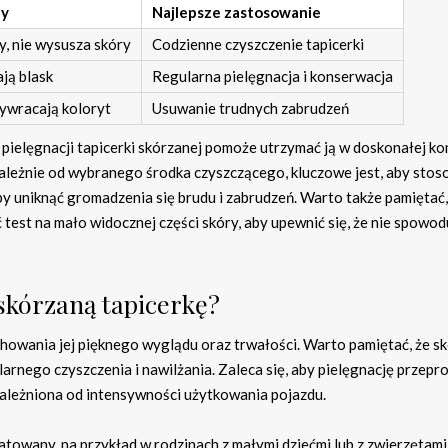
hy
Najlepsze zastosowanie
y, nie wysusza skóry
Codzienne czyszczenie tapicerki
ją blask
Regularna pielęgnacja i konserwacja
zywracają koloryt
Usuwanie trudnych zabrudzeń
elęgnacji tapicerki skórzanej pomoże utrzymać ją w doskonałej kon
zależnie od wybranego środka czyszczącego, kluczowe jest, aby sto
by uniknąć gromadzenia się brudu i zabrudzeń. Warto także pamiętać,
st na mało widocznej części skóry, aby upewnić się, że nie spowod
 skórzaną tapicerkę?
achowania jej pięknego wyglądu oraz trwałości. Warto pamiętać, że s
larnego czyszczenia i nawilżania. Zaleca się, aby pielęgnację przep
uzależniona od intensywności użytkowania pojazdu.
towany, na przykład w rodzinach z małymi dziećmi lub z zwierzętami