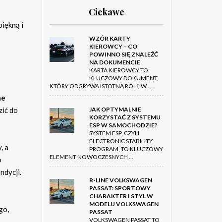
Ciekawe
iękną i
WZÓR KARTY
KIEROWCY – CO
POWINNO SIĘ ZNALEŹĆ
NA DOKUMENCIE
KARTA KIEROWCY TO
KLUCZOWY DOKUMENT,
KTÓRY ODGRYWA ISTOTNĄ ROLĘ W …
ne
JAK OPTYMALNIE
zić do
KORZYSTAĆ Z SYSTEMU
ESP W SAMOCHODZIE?
SYSTEM ESP, CZYLI
ELECTRONIC STABILITY
, a
PROGRAM, TO KLUCZOWY
ELEMENT NOWOCZESNYCH …
o
ndycji.
R-LINE VOLKSWAGEN
PASSAT: SPORTOWY
CHARAKTER I STYL W
MODELU VOLKSWAGEN
go,
PASSAT
VOLKSWAGEN PASSAT TO