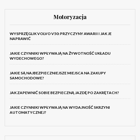
Motoryzacja
WYSPRZĘGLIK VOLVO V50: PRZYCZYNY AWARII I JAK JE
NAPRAWIĆ
JAKIE CZYNNIKI WPŁYWAJĄ NA ŻYWOTNOŚĆ UKŁADU
WYDECHOWEGO?
JAKIE SĄ NAJBEZPIECZNIEJSZE MIEJSCA NA ZAKUPY
SAMOCHODOWE?
JAK ZAPEWNIĆ SOBIE BEZPIECZNĄ JAZDĘ PO ZAKRĘTACH?
JAKIE CZYNNIKI WPŁYWAJĄ NA WYDAJNOŚĆ SKRZYNI
AUTOMATYCZNEJ?