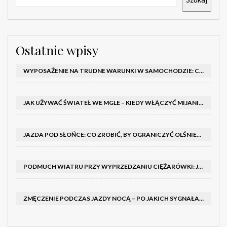
Ostatnie wpisy
WYPOSAŻENIE NA TRUDNE WARUNKI W SAMOCHODZIE: CO MIEĆ ZIMĄ, W TRASIE I NA WYPADEK AWARII
JAK UŻYWAĆ ŚWIATEŁ WE MGLE – KIEDY WŁĄCZYĆ MIJANIA I PRZECIWMGIELNE ORAZ CZEGO NIE ROBIĆ
JAZDA POD SŁOŃCE: CO ZROBIĆ, BY OGRANICZYĆ OLŚNIENIE I POPRAWIĆ WIDOCZNOŚĆ
PODMUCH WIATRU PRZY WYPRZEDZANIU CIĘŻARÓWKI: JAK UTRZYMAĆ TOR JAZDY I OPANOWAĆ AUTO
ZMĘCZENIE PODCZAS JAZDY NOCĄ – PO JAKICH SYGNAŁACH ROZPOZNAĆ SENNOŚĆ ZA KIEROWNICĄ I KIEDY ZROBIĆ PRZERWĘ