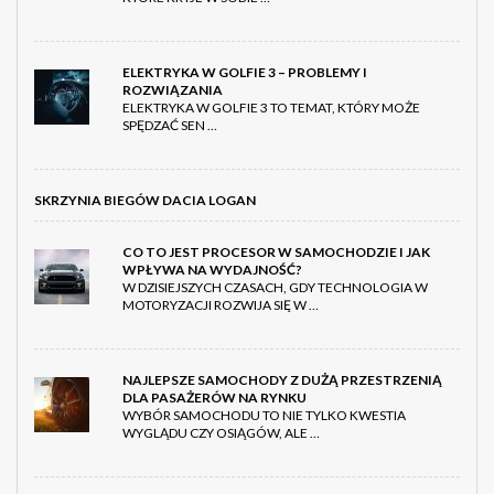
ELEKTRYKA W GOLFIE 3 – PROBLEMY I
ROZWIĄZANIA
ELEKTRYKA W GOLFIE 3 TO TEMAT, KTÓRY MOŻE
SPĘDZAĆ SEN …
SKRZYNIA BIEGÓW DACIA LOGAN
CO TO JEST PROCESOR W SAMOCHODZIE I JAK
WPŁYWA NA WYDAJNOŚĆ?
W DZISIEJSZYCH CZASACH, GDY TECHNOLOGIA W
MOTORYZACJI ROZWIJA SIĘ W …
NAJLEPSZE SAMOCHODY Z DUŻĄ PRZESTRZENIĄ
DLA PASAŻERÓW NA RYNKU
WYBÓR SAMOCHODU TO NIE TYLKO KWESTIA
WYGLĄDU CZY OSIĄGÓW, ALE …