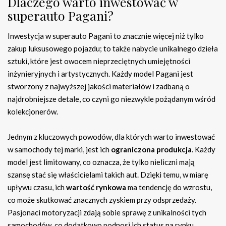
Dlaczego warto inwestować w
superauto Pagani?
Inwestycja w superauto Pagani to znacznie więcej niż tylko
zakup luksusowego pojazdu; to także nabycie unikalnego dzieła
sztuki, które jest owocem nieprzeciętnych umiejętności
inżynieryjnych i artystycznych. Każdy model Pagani jest
stworzony z najwyższej jakości materiałów i zadbaną o
najdrobniejsze detale, co czyni go niezwykle pożądanym wśród
kolekcjonerów.
Jednym z kluczowych powodów, dla których warto inwestować
w samochody tej marki, jest ich
ograniczona produkcja
. Każdy
model jest limitowany, co oznacza, że tylko nieliczni mają
szansę stać się właścicielami takich aut. Dzięki temu, w miarę
upływu czasu, ich
wartość rynkowa
ma tendencję do wzrostu,
co może skutkować znacznych zyskiem przy odsprzedaży.
Pasjonaci motoryzacji zdają sobie sprawę z unikalności tych
samochodów, co dodatkowo podnosi ich status na rynku