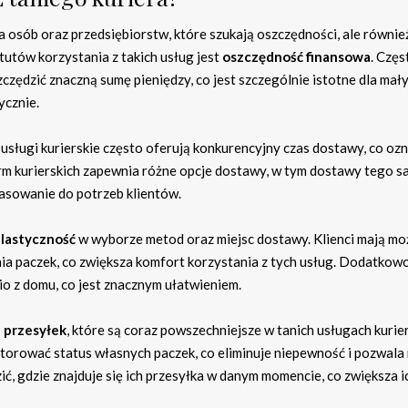
 osób oraz przedsiębiorstw, które szukają oszczędności, ale również
tutów korzystania z takich usług jest
oszczędność finansowa
. Częs
zczędzić znaczną sumę pieniędzy, co jest szczególnie istotne dla mały
ycznie.
e usługi kurierskie często oferują konkurencyjny czas dostawy, co ozn
firm kurierskich zapewnia różne opcje dostawy, w tym dostawy tego 
pasowanie do potrzeb klientów.
lastyczność
w wyborze metod oraz miejsc dostawy. Klienci mają mo
 paczek, co zwiększa komfort korzystania z tych usług. Dodatkowo
io z domu, co jest znacznym ułatwieniem.
 przesyłek
, które są coraz powszechniejsze w tanich usługach kurier
torować status własnych paczek, co eliminuje niepewność i pozwala
ć, gdzie znajduje się ich przesyłka w danym momencie, co zwiększa i