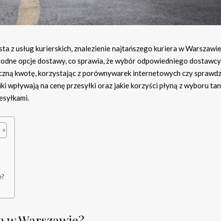
ta z usług kurierskich, znalezienie najtańszego kuriera w Warszawie
rodne opcje dostawy, co sprawia, że wybór odpowiedniego dostawc
aczną kwotę, korzystając z porównywarek internetowych czy sprawd
iki wpływają na cenę przesyłki oraz jakie korzyści płyną z wyboru ta
zesyłkami.
e?
ra w Warszawie?