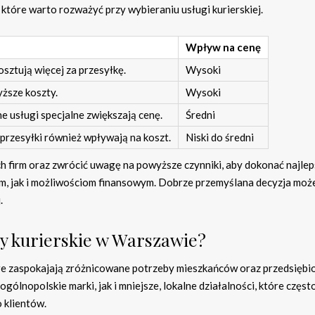
które warto rozważyć przy wybieraniu usługi kurierskiej.
Wpływ na cenę
osztują więcej za przesyłkę.
Wysoki
yższe koszty.
Wysoki
 usługi specjalne zwiększają cenę.
Średni
 przesyłki również wpływają na koszt.
Niski do średni
h firm oraz zwrócić uwagę na powyższe czynniki, aby dokonać najle
m, jak i możliwościom finansowym. Dobrze przemyślana decyzja moż
.
my kurierskie w Warszawie?
óre zaspokajają zróżnicowane potrzeby mieszkańców oraz przedsiębi
ólnopolskie marki, jak i mniejsze, lokalne działalności, które częst
 klientów.