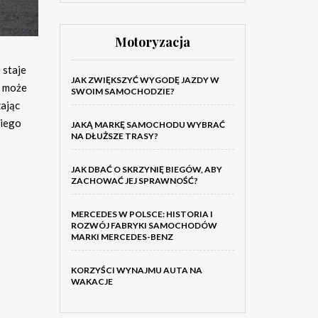
Motoryzacja
 staje
JAK ZWIĘKSZYĆ WYGODĘ JAZDY W
y może
SWOIM SAMOCHODZIE?
zając
niego
JAKĄ MARKĘ SAMOCHODU WYBRAĆ
NA DŁUŻSZE TRASY?
JAK DBAĆ O SKRZYNIĘ BIEGÓW, ABY
ZACHOWAĆ JEJ SPRAWNOŚĆ?
MERCEDES W POLSCE: HISTORIA I
ROZWÓJ FABRYKI SAMOCHODÓW
MARKI MERCEDES-BENZ
KORZYŚCI WYNAJMU AUTA NA
WAKACJE