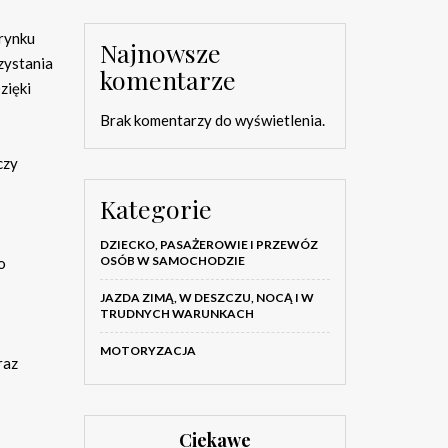
 rynku
Najnowsze
rzystania
komentarze
zięki
Brak komentarzy do wyświetlenia.
czy
Kategorie
DZIECKO, PASAŻEROWIE I PRZEWÓZ
OSÓB W SAMOCHODZIE
o
JAZDA ZIMĄ, W DESZCZU, NOCĄ I W
TRUDNYCH WARUNKACH
MOTORYZACJA
raz
Ciekawe