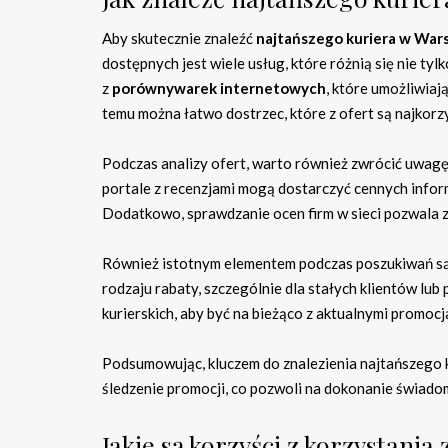
Aby skutecznie znaleźć
najtańszego kuriera w War
dostępnych jest wiele usług, które różnią się nie ty
z
porównywarek internetowych
, które umożliwiaj
temu można łatwo dostrzec, które z ofert są najkorzy
Podczas analizy ofert, warto również zwrócić uwagę 
portale z recenzjami mogą dostarczyć cennych inform
Dodatkowo, sprawdzanie ocen firm w sieci pozwala z
Również istotnym elementem podczas poszukiwań s
rodzaju rabaty, szczególnie dla stałych klientów l
kurierskich, aby być na bieżąco z aktualnymi promocj
Podsumowując, kluczem do znalezienia najtańszego ku
śledzenie promocji, co pozwoli na dokonanie świad
Jakie są korzyści z korzystania