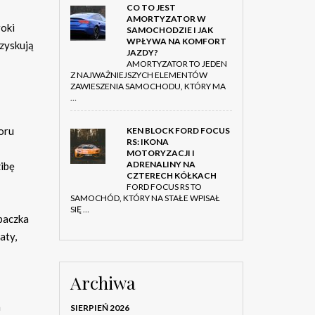
CO TO JEST
AMORTYZATOR W
roki
SAMOCHODZIE I JAK
WPŁYWA NA KOMFORT
 zyskują
JAZDY?
AMORTYZATOR TO JEDEN
Z NAJWAŻNIEJSZYCH ELEMENTÓW
ZAWIESZENIA SAMOCHODU, KTÓRY MA
…
oru
KEN BLOCK FORD FOCUS
RS: IKONA
MOTORYZACJI I
ADRENALINY NA
zibę
CZTERECH KÓŁKACH
FORD FOCUS RS TO
SAMOCHÓD, KTÓRY NA STAŁE WPISAŁ
SIĘ …
 paczka
aty,
Archiwa
a
SIERPIEŃ 2026