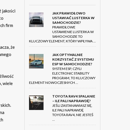
 jakości
JAK PRAWIDŁOWO
to
USTAWIAĆ LUSTERKA W
SAMOCHODZIE?
ch firm
PRAWIDŁOWE
USTAWIENIE LUSTERKA W
SAMOCHODZIE TO
KLUCZOWY ELEMENT, KTÓRY WPŁYWA …
acza, że
samego
JAK OPTYMALNIE
KORZYSTAĆ Z SYSTEMU
ESP W SAMOCHODZIE?
SYSTEM ESP, CZYLI
ELECTRONIC STABILITY
żliwość
PROGRAM, TO KLUCZOWY
ELEMENT NOWOCZESNYCH …
, wiele
TOYOTA RAV4 SPALANIE
– ILE PALI NAPRAWDĘ?
skich.
JEŚLI ZASTANAWIASZ SIĘ,
ILE PALI NAPRAWDĘ
 na
TOYOTA RAV4, NIE JESTEŚ
ch
…