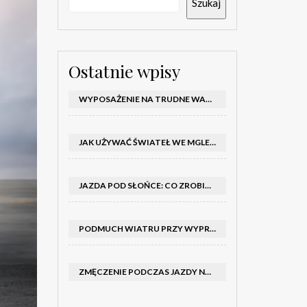
Szukaj
Ostatnie wpisy
WYPOSAŻENIE NA TRUDNE WARUNKI W SAMOCHODZIE: CO MIEĆ ZIMĄ, W TRASIE I NA WYPADEK AWARII
JAK UŻYWAĆ ŚWIATEŁ WE MGLE – KIEDY WŁĄCZYĆ MIJANIA I PRZECIWMGIELNE ORAZ CZEGO NIE ROBIĆ
JAZDA POD SŁOŃCE: CO ZROBIĆ, BY OGRANICZYĆ OLŚNIENIE I POPRAWIĆ WIDOCZNOŚĆ
PODMUCH WIATRU PRZY WYPRZEDZANIU CIĘŻARÓWKI: JAK UTRZYMAĆ TOR JAZDY I OPANOWAĆ AUTO
ZMĘCZENIE PODCZAS JAZDY NOCĄ – PO JAKICH SYGNAŁACH ROZPOZNAĆ SENNOŚĆ ZA KIEROWNICĄ I KIEDY ZROBIĆ PRZERWĘ