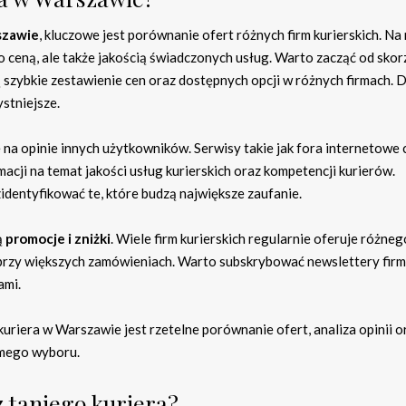
szawie
, kluczowe jest porównanie ofert różnych firm kurierskich. Na
lko ceną, ale także jakością świadczonych usług. Warto zacząć od sko
ą szybkie zestawienie cen oraz dostępnych opcji w różnych firmach. D
stniejsze.
na opinie innych użytkowników. Serwisy takie jak fora internetowe 
acji na temat jakości usług kurierskich oraz kompetencji kurierów.
identyfikować te, które budzą największe zaufanie.
ą
promocje i zniżki
. Wiele firm kurierskich regularnie oferuje różneg
ub przy większych zamówieniach. Warto subskrybować newslettery firm
ami.
riera w Warszawie jest rzetelne porównanie ofert, analiza opinii o
omego wyboru.
 z taniego kuriera?