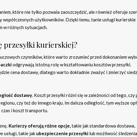
aniem, które nie tylko pozwala zaoszczędzić, ale również oferuje sze
 współczesnych użytkowników. Dzięki temu, tanie usługi kurierskie
m w różnych sytuacjach.
 przesyłki kurierskiej?
u kluczowych czynników, które warto zrozumieć przed dokonaniem wyb
paczki
odgrywają istotną rolę w kształtowaniu kosztów przesyłki.
ędzie cena dostawy, dlatego warto dokładnie zważyć i zmierzyć sied
egłość dostawy
. Koszt przesyłki różni się w zależności od tego, czy
gionu, czy też do innego kraju. Im dalsza odległość, tym wyższe opł
zas i koszt transportu.
enę.
Kurierzy oferują różne opcje,
takie jak standardowa dostawa,
usługi, takie jak
ubezpieczenie przesyłki
lub możliwość śledzeni