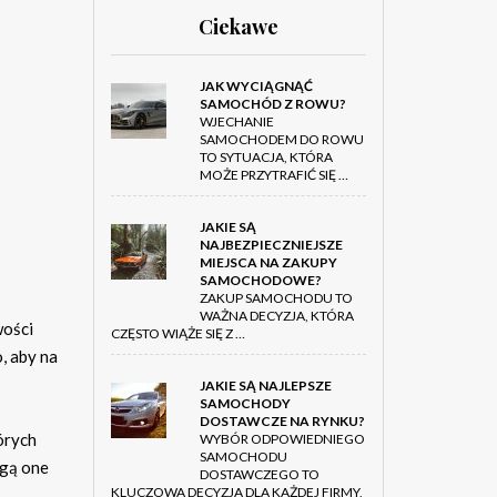
Ciekawe
JAK WYCIĄGNĄĆ
SAMOCHÓD Z ROWU?
WJECHANIE
SAMOCHODEM DO ROWU
TO SYTUACJA, KTÓRA
MOŻE PRZYTRAFIĆ SIĘ …
JAKIE SĄ
NAJBEZPIECZNIEJSZE
MIEJSCA NA ZAKUPY
SAMOCHODOWE?
ZAKUP SAMOCHODU TO
WAŻNA DECYZJA, KTÓRA
wości
CZĘSTO WIĄŻE SIĘ Z …
o, aby na
JAKIE SĄ NAJLEPSZE
SAMOCHODY
DOSTAWCZE NA RYNKU?
órych
WYBÓR ODPOWIEDNIEGO
SAMOCHODU
ogą one
DOSTAWCZEGO TO
KLUCZOWA DECYZJA DLA KAŻDEJ FIRMY,