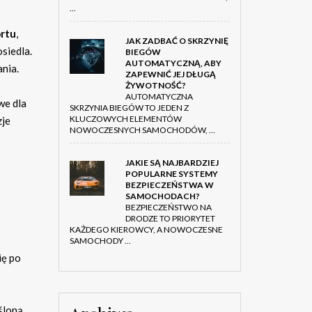
…
rtu
,
JAK ZADBAĆ O SKRZYNIĘ
siedla.
BIEGÓW
AUTOMATYCZNĄ, ABY
ania.
ZAPEWNIĆ JEJ DŁUGĄ
ŻYWOTNOŚĆ?
AUTOMATYCZNA
we dla
SKRZYNIA BIEGÓW TO JEDEN Z
KLUCZOWYCH ELEMENTÓW
zje
NOWOCZESNYCH SAMOCHODÓW, …
JAKIE SĄ NAJBARDZIEJ
POPULARNE SYSTEMY
BEZPIECZEŃSTWA W
SAMOCHODACH?
BEZPIECZEŃSTWO NA
DRODZE TO PRIORYTET
KAŻDEGO KIEROWCY, A NOWOCZESNE
SAMOCHODY …
ię po
śloną