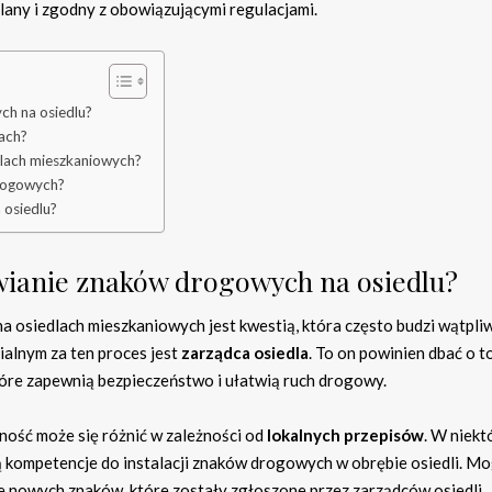
ny i zgodny z obowiązującymi regulacjami.
ch na osiedlu?
ach?
dlach mieszkaniowych?
rogowych?
 osiedlu?
awianie znaków drogowych na osiedlu?
 osiedlach mieszkaniowych jest kwestią, która często budzi wątpli
lnym za ten proces jest
zarządca osiedla
. To on powinien dbać o t
tóre zapewnią bezpieczeństwo i ułatwią ruch drogowy.
ność może się różnić w zależności od
lokalnych przepisów
. W niekt
ą kompetencje do instalacji znaków drogowych w obrębie osiedli. M
 nowych znaków, które zostały zgłoszone przez zarządców osiedli.