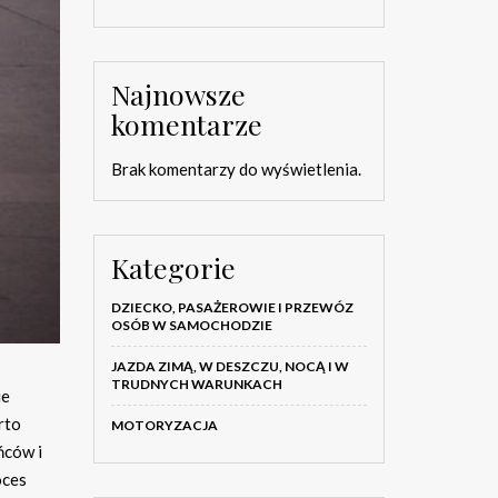
Najnowsze
komentarze
Brak komentarzy do wyświetlenia.
Kategorie
DZIECKO, PASAŻEROWIE I PRZEWÓZ
OSÓB W SAMOCHODZIE
JAZDA ZIMĄ, W DESZCZU, NOCĄ I W
TRUDNYCH WARUNKACH
ie
rto
MOTORYZACJA
ńców i
oces