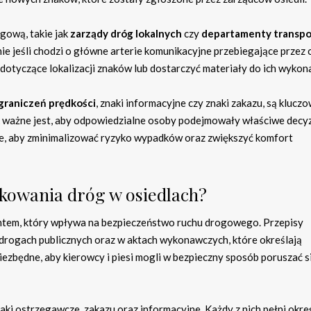
ogową, takie jak
zarządy dróg lokalnych
czy
departamenty transpo
ie jeśli chodzi o główne arterie komunikacyjne przebiegające przez o
dotyczące lokalizacji znaków lub dostarczyć materiały do ich wykon
graniczeń prędkości
, znaki informacyjne czy znaki zakazu, są kluczo
k ważne jest, aby odpowiedzialne osoby podejmowały właściwe decy
ie, aby zminimalizować ryzyko wypadków oraz zwiększyć komfort
akowania dróg w osiedlach?
ntem, który wpływa na bezpieczeństwo ruchu drogowego. Przepisy
drogach publicznych oraz w aktach wykonawczych, które określają
zbędne, aby kierowcy i piesi mogli w bezpieczny sposób poruszać s
i ostrzegawcze, zakazu oraz informacyjne. Każdy z nich pełni okre