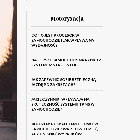
Motoryzacja
CO TO JEST PROCESOR W
SAMOCHODZIE I JAK WPŁYWA NA
WYDAJNOŚĆ?
NAJLEPSZE SAMOCHODY NA RYNKU Z
SYSTEMEM START-STOP
JAK ZAPEWNIĆ SOBIE BEZPIECZNĄ
JAZDĘ PO ZAKRĘTACH?
JAKIE CZYNNIKI WPŁYWAJĄ NA
SKUTECZNOŚĆ SYSTEMU TPMS W
SAMOCHODZIE?
JAK DZIAŁA UKŁAD HAMULCOWY W
SAMOCHODZIE? WARTO WIEDZIEĆ,
ABY UNIKNĄĆ WYPADKÓW