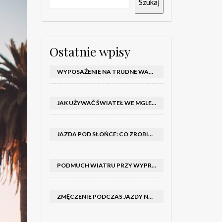
Szukaj
Ostatnie wpisy
WYPOSAŻENIE NA TRUDNE WARUNKI W SAMOCHODZIE: CO MIEĆ ZIMĄ, W TRASIE I NA WYPADEK AWARII
JAK UŻYWAĆ ŚWIATEŁ WE MGLE – KIEDY WŁĄCZYĆ MIJANIA I PRZECIWMGIELNE ORAZ CZEGO NIE ROBIĆ
JAZDA POD SŁOŃCE: CO ZROBIĆ, BY OGRANICZYĆ OLŚNIENIE I POPRAWIĆ WIDOCZNOŚĆ
PODMUCH WIATRU PRZY WYPRZEDZANIU CIĘŻARÓWKI: JAK UTRZYMAĆ TOR JAZDY I OPANOWAĆ AUTO
ZMĘCZENIE PODCZAS JAZDY NOCĄ – PO JAKICH SYGNAŁACH ROZPOZNAĆ SENNOŚĆ ZA KIEROWNICĄ I KIEDY ZROBIĆ PRZERWĘ