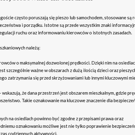
h goście często poruszają się pieszo lub samochodem, stosowane są 
zeństwa i porządku. Istotne są przede wszystkim znaki informacyj
egulacji ruchu oraz informowaniu kierowców o istotnych zasadach.
eszkaniowych należą:
erowców o maksymalnej dozwolonej prędkości. Dzięki nim na osiedla
st szczególnie ważne w obszarach z dużą ilością dzieci oraz pieszyc
go zatrzymania się przed skrzyżowaniami lub innymi kluczowymi mie
 wskazują, że dana przestrzeń jest obszarem mieszkalnym, gdzie pr
erwszeństwo. Takie oznakowanie ma kluczowe znaczenie dla bezpiecze
ych na osiedlach powinno być zgodne z przepisami prawa oraz
iedniemu oznakowaniu możliwe jest nie tylko poprawienie bezpieczeń
zas codziennych aktywności.