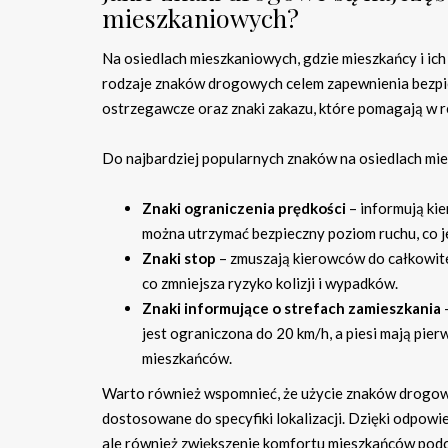
mieszkaniowych?
Na osiedlach mieszkaniowych, gdzie mieszkańcy i ic
rodzaje znaków drogowych celem zapewnienia bezpiec
ostrzegawcze oraz znaki zakazu, które pomagają w r
Do najbardziej popularnych znaków na osiedlach mi
Znaki ograniczenia prędkości
– informują ki
można utrzymać bezpieczny poziom ruchu, co je
Znaki stop
– zmuszają kierowców do całkowite
co zmniejsza ryzyko kolizji i wypadków.
Znaki informujące o strefach zamieszkania
–
jest ograniczona do 20 km/h, a piesi mają pi
mieszkańców.
Warto również wspomnieć, że użycie znaków drogow
dostosowane do specyfiki lokalizacji. Dzięki odpow
ale również zwiększenie komfortu mieszkańców podc