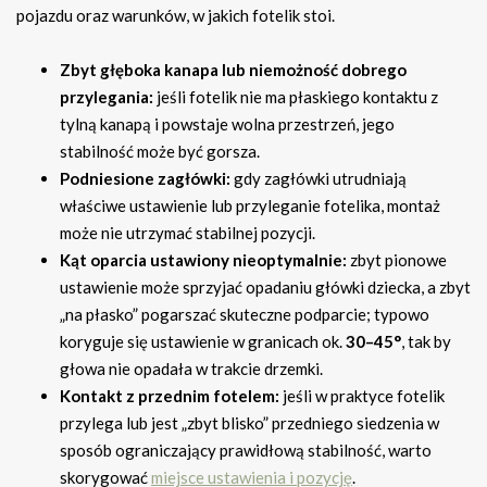
pojazdu oraz warunków, w jakich fotelik stoi.
Zbyt głęboka kanapa lub niemożność dobrego
przylegania:
jeśli fotelik nie ma płaskiego kontaktu z
tylną kanapą i powstaje wolna przestrzeń, jego
stabilność może być gorsza.
Podniesione zagłówki:
gdy zagłówki utrudniają
właściwe ustawienie lub przyleganie fotelika, montaż
może nie utrzymać stabilnej pozycji.
Kąt oparcia ustawiony nieoptymalnie:
zbyt pionowe
ustawienie może sprzyjać opadaniu główki dziecka, a zbyt
„na płasko” pogarszać skuteczne podparcie; typowo
koryguje się ustawienie w granicach ok.
30–45°
, tak by
głowa nie opadała w trakcie drzemki.
Kontakt z przednim fotelem:
jeśli w praktyce fotelik
przylega lub jest „zbyt blisko” przedniego siedzenia w
sposób ograniczający prawidłową stabilność, warto
skorygować
miejsce ustawienia i pozycję
.