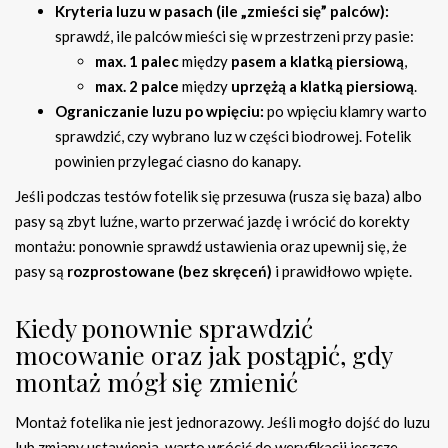
Kryteria luzu w pasach (ile „zmieści się” palców):
sprawdź, ile palców mieści się w przestrzeni przy pasie:
max. 1 palec
między
pasem a klatką piersiową
,
max. 2 palce
między
uprzężą a klatką piersiową
.
Ograniczanie luzu po wpięciu:
po wpięciu klamry warto
sprawdzić, czy wybrano luz w części biodrowej. Fotelik
powinien przylegać ciasno do kanapy.
Jeśli podczas testów fotelik się przesuwa (rusza się baza) albo
pasy są zbyt luźne, warto przerwać jazdę i wrócić do korekty
montażu: ponownie sprawdź ustawienia oraz upewnij się, że
pasy są
rozprostowane (bez skręceń)
i prawidłowo wpięte.
Kiedy ponownie sprawdzić
mocowanie oraz jak postąpić, gdy
montaż mógł się zmienić
Montaż fotelika nie jest jednorazowy. Jeśli mogło dojść do luzu
lub zmiany ustawienia, warto wrócić do weryfikacji jeszcze