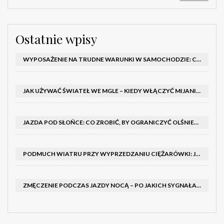
Ostatnie wpisy
WYPOSAŻENIE NA TRUDNE WARUNKI W SAMOCHODZIE: CO MIEĆ ZIMĄ, W TRASIE I NA WYPADEK AWARII
JAK UŻYWAĆ ŚWIATEŁ WE MGLE – KIEDY WŁĄCZYĆ MIJANIA I PRZECIWMGIELNE ORAZ CZEGO NIE ROBIĆ
JAZDA POD SŁOŃCE: CO ZROBIĆ, BY OGRANICZYĆ OLŚNIENIE I POPRAWIĆ WIDOCZNOŚĆ
PODMUCH WIATRU PRZY WYPRZEDZANIU CIĘŻARÓWKI: JAK UTRZYMAĆ TOR JAZDY I OPANOWAĆ AUTO
ZMĘCZENIE PODCZAS JAZDY NOCĄ – PO JAKICH SYGNAŁACH ROZPOZNAĆ SENNOŚĆ ZA KIEROWNICĄ I KIEDY ZROBIĆ PRZERWĘ