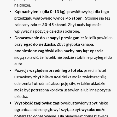
najdłużej.
Kąt nachylenia (dla 0–13 kg):
prawidłowy kąt dla tego
przedziału wagowego wynosi
45 stopni
. Stosuje się też
zalecany zakres
30–45 stopni
. Zbyt mały kąt może
wpływać na pozycję dziecka i ochronę.
Dopasowanie do kanapy i przyleganie:
fotelik powinien
przylegać do siedziska
. Zbyt głęboka kanapa,
podniesione zagłówki
albo
nachylony kąt oparcia
mogą sprawić, że fotelik nie będzie stabilnie przylegał do
auta.
Pozycja względem przedniego fotela:
przedni fotel
ustawiony
zbyt blisko nosidełka
może zwiększać siłę
uderzenia i utrudniać absorpcję siły; w takim układzie
może być potrzebna korekta ustawienia lub inna pozycja
dziecka.
Wysokość zagłówka:
zagłówek ustawiony
zbyt nisko
ogranicza ochronę głowy i szyi, a
zbyt wysoko
może
pogarszać dopasowanie. Dla niemowląt dolna krawędź