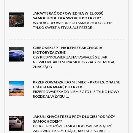
JAK WYBRAĆ ODPOWIEDNIĄ WIELKOŚĆ
SAMOCHODU DLA SWOICH POTRZEB?
WYBÓR ODPOWIEDNIEGO SAMOCHODU TO NIE
TYLKO KWESTIA STYLU, ALE PRZEDE …
GIBBONSKLEP – NAJLEPSZE AKCESORIA
MOTORYZACYJNE
CZY KIEDYKOLWIEK ZASTANAWIAŁEŚ SIĘ, JAK
NIEWIELKIE AKCESORIA MOTORYZACYJNE MOGĄ
ZNACZĄCO …
PRZEPROWADZKI DO NIEMIEC – PROFESJONALNE
USŁUGI NA MIARĘ POTRZEB
PRZEPROWADZKA DO NIEMIEC TO NIE TYLKO NOWY
ROZDZIAŁ W ŻYCIU, …
JAK UNIKNĄĆ STRESU PRZY DŁUGIEJ PODRÓŻY
SAMOCHODEM?
DŁUGIE PODRÓŻE SAMOCHODOWE MOGĄ BYĆ
ZARÓWNO EKSCYTUJĄCE, JAK I STRESUJĄCE. …