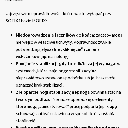
Najczęstsze nieprawidłowości, które warto wyłapać przy
ISOFIX i bazie ISOFIX:
Niedoprowadzenie łączników do końca:
zaczepy mogą
nie wejść w właściwe uchwyty. Poprawność zwykle
potwierdzają
słyszalne „kliknięcie”
i
zmiana
wskaźników
(np. na zielony).
Pomijanie stabilizacji, gdy fotelik/baza jej wymaga:
w
systemach, które mają
nogę stabilizacyjną
,
nieprawidłowo ustawiona podpórka lub jej brak może
oznaczać brak stabilizacji.
Złe oparcie nogi stabilizacyjnej:
noga powinna stać na
twardym podłożu
. Nie może opierać się o elementy,
które mogą „zamortyzować” pracę podpórki (np.
klapę
schowka
), ani być ustawiona w sposób, który osłabia
stabilność.
Ryzyko poślizgu przy matach/dywanikach pod nogą: