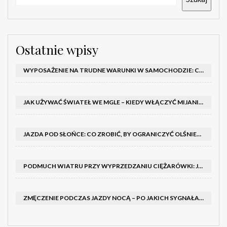
Ostatnie wpisy
WYPOSAŻENIE NA TRUDNE WARUNKI W SAMOCHODZIE: CO MIEĆ ZIMĄ, W TRASIE I NA WYPADEK AWARII
JAK UŻYWAĆ ŚWIATEŁ WE MGLE – KIEDY WŁĄCZYĆ MIJANIA I PRZECIWMGIELNE ORAZ CZEGO NIE ROBIĆ
JAZDA POD SŁOŃCE: CO ZROBIĆ, BY OGRANICZYĆ OLŚNIENIE I POPRAWIĆ WIDOCZNOŚĆ
PODMUCH WIATRU PRZY WYPRZEDZANIU CIĘŻARÓWKI: JAK UTRZYMAĆ TOR JAZDY I OPANOWAĆ AUTO
ZMĘCZENIE PODCZAS JAZDY NOCĄ – PO JAKICH SYGNAŁACH ROZPOZNAĆ SENNOŚĆ ZA KIEROWNICĄ I KIEDY ZROBIĆ PRZERWĘ