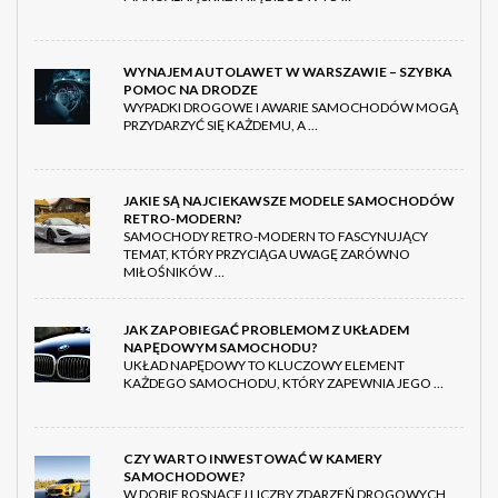
WYNAJEM AUTOLAWET W WARSZAWIE – SZYBKA
POMOC NA DRODZE
WYPADKI DROGOWE I AWARIE SAMOCHODÓW MOGĄ
PRZYDARZYĆ SIĘ KAŻDEMU, A …
JAKIE SĄ NAJCIEKAWSZE MODELE SAMOCHODÓW
RETRO-MODERN?
SAMOCHODY RETRO-MODERN TO FASCYNUJĄCY
TEMAT, KTÓRY PRZYCIĄGA UWAGĘ ZARÓWNO
MIŁOŚNIKÓW …
JAK ZAPOBIEGAĆ PROBLEMOM Z UKŁADEM
NAPĘDOWYM SAMOCHODU?
UKŁAD NAPĘDOWY TO KLUCZOWY ELEMENT
KAŻDEGO SAMOCHODU, KTÓRY ZAPEWNIA JEGO …
CZY WARTO INWESTOWAĆ W KAMERY
SAMOCHODOWE?
W DOBIE ROSNĄCEJ LICZBY ZDARZEŃ DROGOWYCH