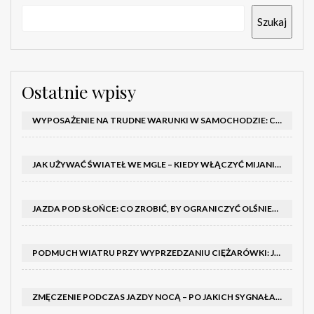
Szukaj
Ostatnie wpisy
WYPOSAŻENIE NA TRUDNE WARUNKI W SAMOCHODZIE: CO MIEĆ ZIMĄ, W TRASIE I NA WYPADEK AWARII
JAK UŻYWAĆ ŚWIATEŁ WE MGLE – KIEDY WŁĄCZYĆ MIJANIA I PRZECIWMGIELNE ORAZ CZEGO NIE ROBIĆ
JAZDA POD SŁOŃCE: CO ZROBIĆ, BY OGRANICZYĆ OLŚNIENIE I POPRAWIĆ WIDOCZNOŚĆ
PODMUCH WIATRU PRZY WYPRZEDZANIU CIĘŻARÓWKI: JAK UTRZYMAĆ TOR JAZDY I OPANOWAĆ AUTO
ZMĘCZENIE PODCZAS JAZDY NOCĄ – PO JAKICH SYGNAŁACH ROZPOZNAĆ SENNOŚĆ ZA KIEROWNICĄ I KIEDY ZROBIĆ PRZERWĘ