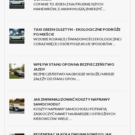
COFANIE TO JEDEN Z NAJTRUDNIEJSZYCH
MANEWRÓW, Z JAKIMI MUSZĄ ZMIERZYĆ …
TAXI GREEN OLSZTYN – EKOLOGICZNE PODRÓŻE
PO MIEŚCIE
W DOBIE ROSNĄCEJ ŚWIADOMOŚCI EKOLOGICZNEJ
CORAZ WIĘCEJ OSÓB POSZUKUJE SPOSOBÓW …
WPŁYW STANU OPON NA BEZPIECZEŃSTWO
JAZDY
BEZPIECZEŃSTWO NA DRODZE W DUŻEJ MIERZE
ZALEŻY OD STANU OPON. …
JAK ZMINIMALIZOWAĆ KOSZTY NAPRAWY
SAMOCHODU?
KOSZTY NAPRAWY SAMOCHODU POTRAFIĄ
ZASKOCZYĆ NAWET NAJBARDZIEJ OSTROŻNYCH
KIEROWCÓW. WIELE …
REGENERACJA KOŁA DWUMASOWEGO: JAK