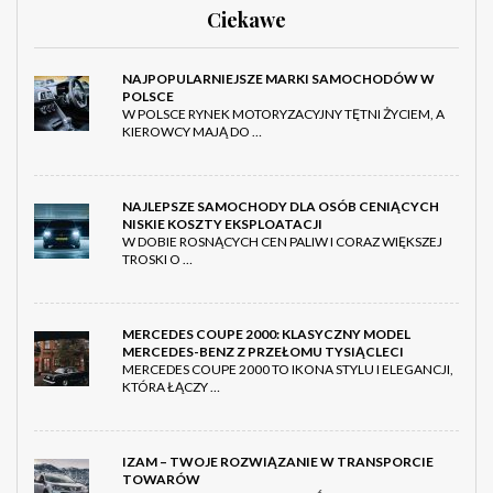
Ciekawe
NAJPOPULARNIEJSZE MARKI SAMOCHODÓW W
POLSCE
W POLSCE RYNEK MOTORYZACYJNY TĘTNI ŻYCIEM, A
KIEROWCY MAJĄ DO …
NAJLEPSZE SAMOCHODY DLA OSÓB CENIĄCYCH
NISKIE KOSZTY EKSPLOATACJI
W DOBIE ROSNĄCYCH CEN PALIW I CORAZ WIĘKSZEJ
TROSKI O …
MERCEDES COUPE 2000: KLASYCZNY MODEL
MERCEDES-BENZ Z PRZEŁOMU TYSIĄCLECI
MERCEDES COUPE 2000 TO IKONA STYLU I ELEGANCJI,
KTÓRA ŁĄCZY …
IZAM – TWOJE ROZWIĄZANIE W TRANSPORCIE
TOWARÓW