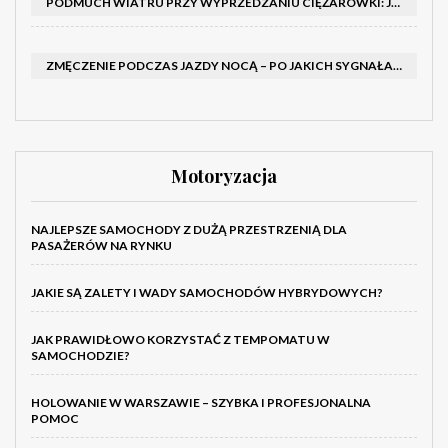
PODMUCH WIATRU PRZY WYPRZEDZANIU CIĘŻARÓWKI: JAK UTRZYMAĆ TOR JAZDY I OPANOWAĆ AUTO
ZMĘCZENIE PODCZAS JAZDY NOCĄ – PO JAKICH SYGNAŁACH ROZPOZNAĆ SENNOŚĆ ZA KIEROWNICĄ I KIEDY ZROBIĆ PRZERWĘ
Motoryzacja
NAJLEPSZE SAMOCHODY Z DUŻĄ PRZESTRZENIĄ DLA
PASAŻERÓW NA RYNKU
JAKIE SĄ ZALETY I WADY SAMOCHODÓW HYBRYDOWYCH?
JAK PRAWIDŁOWO KORZYSTAĆ Z TEMPOMATU W
SAMOCHODZIE?
HOLOWANIE W WARSZAWIE – SZYBKA I PROFESJONALNA
POMOC