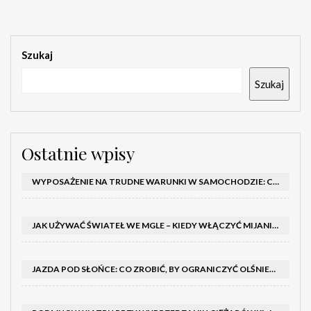
Szukaj
Szukaj
Ostatnie wpisy
WYPOSAŻENIE NA TRUDNE WARUNKI W SAMOCHODZIE: CO MIEĆ ZIMĄ, W TRASIE I NA WYPADEK AWARII
JAK UŻYWAĆ ŚWIATEŁ WE MGLE – KIEDY WŁĄCZYĆ MIJANIA I PRZECIWMGIELNE ORAZ CZEGO NIE ROBIĆ
JAZDA POD SŁOŃCE: CO ZROBIĆ, BY OGRANICZYĆ OLŚNIENIE I POPRAWIĆ WIDOCZNOŚĆ