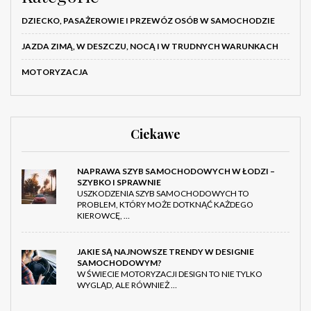
DZIECKO, PASAŻEROWIE I PRZEWÓZ OSÓB W SAMOCHODZIE
JAZDA ZIMĄ, W DESZCZU, NOCĄ I W TRUDNYCH WARUNKACH
MOTORYZACJA
Ciekawe
NAPRAWA SZYB SAMOCHODOWYCH W ŁODZI –
SZYBKO I SPRAWNIE
USZKODZENIA SZYB SAMOCHODOWYCH TO
PROBLEM, KTÓRY MOŻE DOTKNĄĆ KAŻDEGO
KIEROWCĘ, …
JAKIE SĄ NAJNOWSZE TRENDY W DESIGNIE
SAMOCHODOWYM?
W ŚWIECIE MOTORYZACJI DESIGN TO NIE TYLKO
WYGLĄD, ALE RÓWNIEŻ …