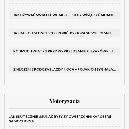
JAK UŻYWAĆ ŚWIATEŁ WE MGLE – KIEDY WŁĄCZYĆ MIJANIA I PRZECIWMGIELNE ORAZ CZEGO NIE ROBIĆ
JAZDA POD SŁOŃCE: CO ZROBIĆ, BY OGRANICZYĆ OLŚNIENIE I POPRAWIĆ WIDOCZNOŚĆ
PODMUCH WIATRU PRZY WYPRZEDZANIU CIĘŻARÓWKI: JAK UTRZYMAĆ TOR JAZDY I OPANOWAĆ AUTO
ZMĘCZENIE PODCZAS JAZDY NOCĄ – PO JAKICH SYGNAŁACH ROZPOZNAĆ SENNOŚĆ ZA KIEROWNICĄ I KIEDY ZROBIĆ PRZERWĘ
Motoryzacja
JAK SKUTECZNIE USUNĄĆ RYSY Z POWIERZCHNI KAROSERII
SAMOCHODU?