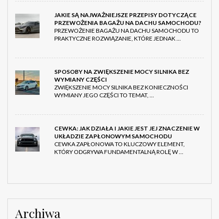
JAKIE SĄ NAJWAŻNIEJSZE PRZEPISY DOTYCZĄCE
PRZEWOŻENIA BAGAŻU NA DACHU SAMOCHODU?
PRZEWOŻENIE BAGAŻU NA DACHU SAMOCHODU TO
PRAKTYCZNE ROZWIĄZANIE, KTÓRE JEDNAK …
SPOSOBY NA ZWIĘKSZENIE MOCY SILNIKA BEZ
WYMIANY CZĘŚCI
ZWIĘKSZENIE MOCY SILNIKA BEZ KONIECZNOŚCI
WYMIANY JEGO CZĘŚCI TO TEMAT, …
CEWKA: JAK DZIAŁA I JAKIE JEST JEJ ZNACZENIE W
UKŁADZIE ZAPŁONOWYM SAMOCHODU
CEWKA ZAPŁONOWA TO KLUCZOWY ELEMENT,
KTÓRY ODGRYWA FUNDAMENTALNĄ ROLĘ W …
Archiwa