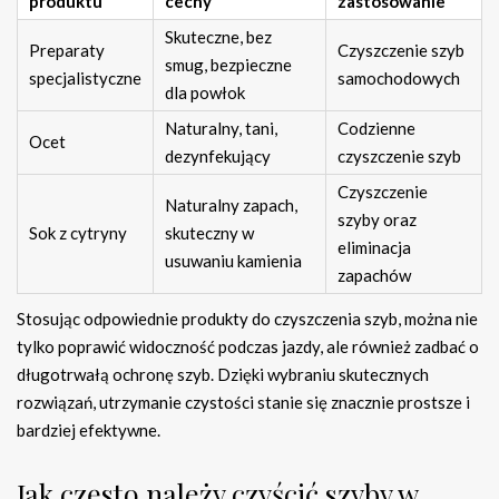
produktu
cechy
zastosowanie
Skuteczne, bez
Preparaty
Czyszczenie szyb
smug, bezpieczne
specjalistyczne
samochodowych
dla powłok
Naturalny, tani,
Codzienne
Ocet
dezynfekujący
czyszczenie szyb
Czyszczenie
Naturalny zapach,
szyby oraz
Sok z cytryny
skuteczny w
eliminacja
usuwaniu kamienia
zapachów
Stosując odpowiednie produkty do czyszczenia szyb, można nie
tylko poprawić widoczność podczas jazdy, ale również zadbać o
długotrwałą ochronę szyb. Dzięki wybraniu skutecznych
rozwiązań, utrzymanie czystości stanie się znacznie prostsze i
bardziej efektywne.
Jak często należy czyścić szyby w