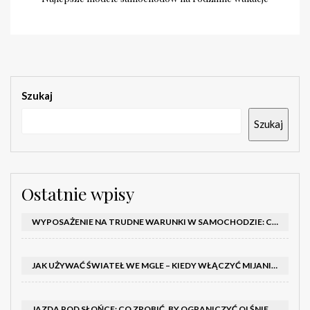
Szukaj
Szukaj
Ostatnie wpisy
WYPOSAŻENIE NA TRUDNE WARUNKI W SAMOCHODZIE: CO MIEĆ ZIMĄ, W TRASIE I NA WYPADEK AWARII
JAK UŻYWAĆ ŚWIATEŁ WE MGLE – KIEDY WŁĄCZYĆ MIJANIA I PRZECIWMGIELNE ORAZ CZEGO NIE ROBIĆ
JAZDA POD SŁOŃCE: CO ZROBIĆ, BY OGRANICZYĆ OLŚNIENIE I POPRAWIĆ WIDOCZNOŚĆ