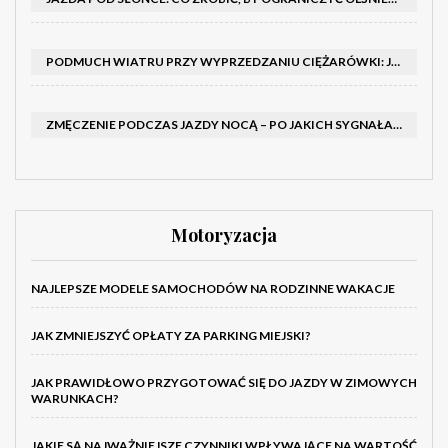
PODMUCH WIATRU PRZY WYPRZEDZANIU CIĘŻARÓWKI: JAK UTRZYMAĆ TOR JAZDY I OPANOWAĆ AUTO
ZMĘCZENIE PODCZAS JAZDY NOCĄ – PO JAKICH SYGNAŁACH ROZPOZNAĆ SENNOŚĆ ZA KIEROWNICĄ I KIEDY ZROBIĆ PRZERWĘ
Motoryzacja
NAJLEPSZE MODELE SAMOCHODÓW NA RODZINNE WAKACJE
JAK ZMNIEJSZYĆ OPŁATY ZA PARKING MIEJSKI?
JAK PRAWIDŁOWO PRZYGOTOWAĆ SIĘ DO JAZDY W ZIMOWYCH
WARUNKACH?
JAKIE SĄ NAJWAŻNIEJSZE CZYNNIKI WPŁYWAJĄCE NA WARTOŚĆ