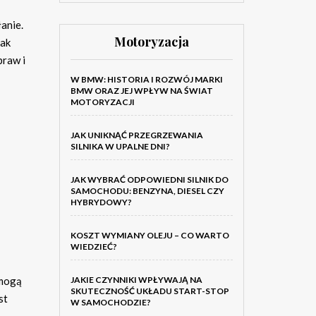
anie.
Motoryzacja
jak
praw i
W BMW: HISTORIA I ROZWÓJ MARKI
BMW ORAZ JEJ WPŁYW NA ŚWIAT
MOTORYZACJI
JAK UNIKNĄĆ PRZEGRZEWANIA
SILNIKA W UPALNE DNI?
JAK WYBRAĆ ODPOWIEDNI SILNIK DO
SAMOCHODU: BENZYNA, DIESEL CZY
HYBRYDOWY?
KOSZT WYMIANY OLEJU – CO WARTO
WIEDZIEĆ?
 mogą
JAKIE CZYNNIKI WPŁYWAJĄ NA
SKUTECZNOŚĆ UKŁADU START-STOP
st
W SAMOCHODZIE?