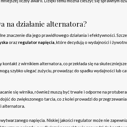
 mniejszej liczby awarii. Dzięki temu można cieszyć się sprawnym dz
 na działanie alternatora?
e znaczenie dla jego prawidłowego działania i efektywności. Szcz
yska
oraz
regulator napięcia
, które decydują o wydajności i żywotn
 kontakt z wirnikiem alternatora, co przekłada się na skuteczniejsze
i mogą szybko ulegać zużyciu, prowadząc do spadku wydajności lub ca
canie się wirnika, również muszą być trwałe i odporne na protubera
 dojść do zwiększonego tarcia, co z kolei prowadzi do przegrzewania
 alternatora.
i wytwarzanego napięcia. Niskiej jakości regulator może nie zapewni