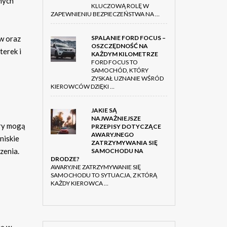
nych
KLUCZOWĄ ROLĘ W
ZAPEWNIENIU BEZPIECZEŃSTWA NA …
w oraz
SPALANIE FORD FOCUS –
OSZCZĘDNOŚĆ NA
terek i
KAŻDYM KILOMETRZE
FORD FOCUS TO
SAMOCHÓD, KTÓRY
ZYSKAŁ UZNANIE WŚRÓD
KIEROWCÓW DZIĘKI …
JAKIE SĄ
NAJWAŻNIEJSZE
ury mogą
PRZEPISY DOTYCZĄCE
AWARYJNEGO
niskie
ZATRZYMYWANIA SIĘ
zenia.
SAMOCHODU NA
DRODZE?
AWARYJNE ZATRZYMYWANIE SIĘ
SAMOCHODU TO SYTUACJA, Z KTÓRĄ
KAŻDY KIEROWCA …
ię w