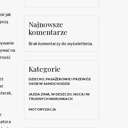
ie jak
epszą
Najnowsze
komentarze
ymywanie
Brak komentarzy do wyświetlenia.
pływać na
orność
Kategorie
ez
DZIECKO, PASAŻEROWIE I PRZEWÓZ
OSÓB W SAMOCHODZIE
az
terek,
JAZDA ZIMĄ, W DESZCZU, NOCĄ I W
TRUDNYCH WARUNKACH
MOTORYZACJA
e
natora