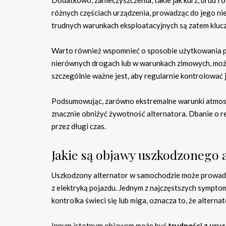
różnych częściach urządzenia, prowadząc do jego ni
trudnych warunkach eksploatacyjnych są zatem kluc
Warto również wspomnieć o sposobie użytkowania po
nierównych drogach lub w warunkach zimowych, może 
szczególnie ważne jest, aby regularnie kontrolować 
Podsumowując, zarówno ekstremalne warunki atmosfe
znacznie obniżyć żywotność alternatora. Dbanie o r
przez długi czas.
Jakie są objawy uszkodzonego 
Uszkodzony alternator w samochodzie może prowad
z elektryką pojazdu. Jednym z najczęstszych sympto
kontrolka świeci się lub miga, oznacza to, że alterna
Innym istotnym objawem może być
trudności z uru