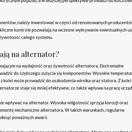
ktrycznym pojazdu, a w dłuższej perspektywie prowadzi do kosztow
onentów, należy inwestować w części od renomowanych producentó
kliczne kontrole pozwalają na wczesne wykrywanie ewentualnych us
żywotność całego systemu.
ają na alternator?
wającym na wydajność oraz żywotność alternatora. Ekstremalne
prowadzić do szybszego zużycia się komponentów. Wysokie temperat
 z kolei może prowadzić do uszkodzenia wirnika oraz statora. Z kolei 
natorze staje się mniej efektywne, co także wpływa na pracę urząd
ie wpływać na alternator. Wysoka wilgotność sprzyja korozji oraz
lementy mechaniczne alternatora. W takich warunkach, regularne
niknąć poważnych awarii.
 olej, mają duży wpływ na wydajność alternatora. Mogą one osadzać s