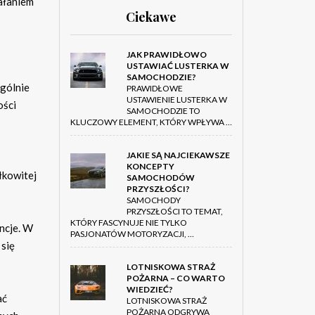
iałaniem
Ciekawe
JAK PRAWIDŁOWO
USTAWIAĆ LUSTERKA W
SAMOCHODZIE?
ególnie
PRAWIDŁOWE
USTAWIENIE LUSTERKA W
ości
SAMOCHODZIE TO
KLUCZOWY ELEMENT, KTÓRY WPŁYWA …
JAKIE SĄ NAJCIEKAWSZE
KONCEPTY
łkowitej
SAMOCHODÓW
PRZYSZŁOŚCI?
SAMOCHODY
PRZYSZŁOŚCI TO TEMAT,
KTÓRY FASCYNUJE NIE TYLKO
ncje. W
PASJONATÓW MOTORYZACJI, …
 się
LOTNISKOWA STRAŻ
POŻARNA – CO WARTO
WIEDZIEĆ?
ać
LOTNISKOWA STRAŻ
POŻARNA ODGRYWA