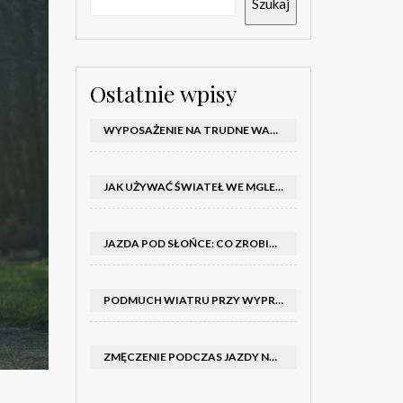
Szukaj
Ostatnie wpisy
WYPOSAŻENIE NA TRUDNE WARUNKI W SAMOCHODZIE: CO MIEĆ ZIMĄ, W TRASIE I NA WYPADEK AWARII
JAK UŻYWAĆ ŚWIATEŁ WE MGLE – KIEDY WŁĄCZYĆ MIJANIA I PRZECIWMGIELNE ORAZ CZEGO NIE ROBIĆ
JAZDA POD SŁOŃCE: CO ZROBIĆ, BY OGRANICZYĆ OLŚNIENIE I POPRAWIĆ WIDOCZNOŚĆ
PODMUCH WIATRU PRZY WYPRZEDZANIU CIĘŻARÓWKI: JAK UTRZYMAĆ TOR JAZDY I OPANOWAĆ AUTO
ZMĘCZENIE PODCZAS JAZDY NOCĄ – PO JAKICH SYGNAŁACH ROZPOZNAĆ SENNOŚĆ ZA KIEROWNICĄ I KIEDY ZROBIĆ PRZERWĘ