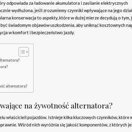
óry odpowiada za ładowanie akumulatora i zasilanie elektrycznych
nie wydłużona, jeśli zrozumiemy czynniki wpływające na jego dział
arna konserwacja to aspekty, które w dużej mierze decydują o tym, 
to być świadomym objawów uszkodzenia, aby uniknąć kosztownych na
ycja w komfort i bezpieczeństwo jazdy.
lternatora?
tora?
ść alternatora?
ływające na żywotność alternatora?
lu właścicieli pojazdów. Istnieje kilka kluczowych czynników, które
poprawnie. Wśród nich wyróżnia się jakość komponentów, z których je