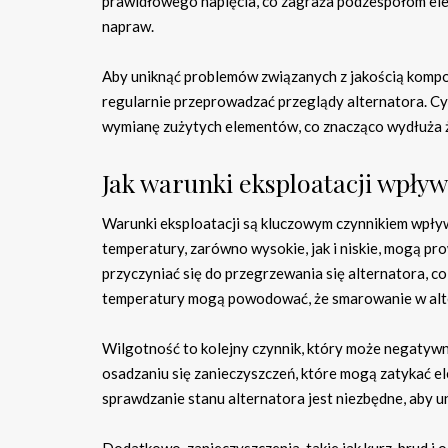
prawidłowego napięcia, co zagraża podzespołom ele
napraw.
Aby uniknąć problemów związanych z jakością komp
regularnie przeprowadzać przeglądy alternatora. Cy
wymianę zużytych elementów, co znacząco wydłuża 
Jak warunki eksploatacji wpływ
Warunki eksploatacji są kluczowym czynnikiem wpły
temperatury, zarówno wysokie, jak i niskie, mogą 
przyczyniać się do przegrzewania się alternatora, co
temperatury mogą powodować, że smarowanie w alter
Wilgotność to kolejny czynnik, który może negatywn
osadzaniu się zanieczyszczeń, które mogą zatykać e
sprawdzanie stanu alternatora jest niezbędne, aby u
Dodatkowo, zanieczyszczenia, takie jak kurz, brud i