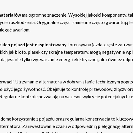
materiałów
ma ogromne znaczenie. Wysokiej jakości komponenty, tak
użycie i uszkodzenia. Oryginalne części zamienne często gwarantują l
 ulegać awariom.
 jakich pojazd jest eksploatowany
. Intensywna jazda, częste zatrz
takich jak błoto, piasek czy skrajne temperatury, mogą negatywnie w
lą jest nie tylko wytwarzanie energii elektrycznej, ale również odp
erwacji
. Utrzymanie alternatora w dobrym stanie technicznym poprz
ydłużyć jego żywotność. Obejmuje to kontrolę przewodów, złączy or
 Regularne kontrole pozwalają na wczesne wykrycie potencjalnych us
dome korzystanie z pojazdu oraz regularna konserwacja to kluczow
alternatora. Zainwestowanie czasu w odpowiednią pielęgnację alter