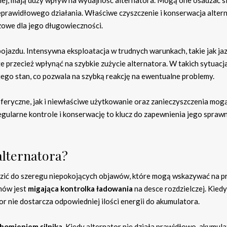
eprawidłowego działania. Właściwe czyszczenie i konserwacja alter
zowe dla jego długowieczności.
jazdu. Intensywna eksploatacja w trudnych warunkach, takie jak ja
przecież wpłynąć na szybkie zużycie alternatora. W takich sytuacj
jego stan, co pozwala na szybką reakcję na ewentualne problemy.
ryczne, jak i niewłaściwe użytkowanie oraz zanieczyszczenia mog
egularne kontrole i konserwację to klucz do zapewnienia jego spraw
alternatora?
zić do szeregu niepokojących objawów, które mogą wskazywać na p
mów jest
migająca kontrolka ładowania
na desce rozdzielczej. Kiedy
tor nie dostarcza odpowiedniej ilości energii do akumulatora.
chomieniem silnika
. Kiedy alternator nie działa prawidłowo, akumul