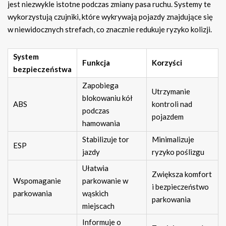
jest niezwykle istotne podczas zmiany pasa ruchu. Systemy te
wykorzystują czujniki, które wykrywają pojazdy znajdujące się
w niewidocznych strefach, co znacznie redukuje ryzyko kolizji.
System
Funkcja
Korzyści
bezpieczeństwa
Zapobiega
Utrzymanie
blokowaniu kół
ABS
kontroli nad
podczas
pojazdem
hamowania
Stabilizuje tor
Minimalizuje
ESP
jazdy
ryzyko poślizgu
Ułatwia
Zwiększa komfort
Wspomaganie
parkowanie w
i bezpieczeństwo
parkowania
wąskich
parkowania
miejscach
Informuje o