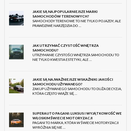
JAKIE SĄ NAJPOPULARNIEJSZE MARKI
SAMOCHODÓW TERENOWYCH?
SAMOCHODY TERENOWE TO NIE TYLKO POJAZDY, ALE
PRAWDZIWE NARZĘDZIA DO …
JAK UTRZYMAĆ CZYSTOŚĆ WNĘTRZA
SAMOCHODU?
UTRZYMANIE CZYSTOŚCI WNĘTRZA SAMOCHODU TO
NIE TYLKO KWESTIA ESTETYKI, ALE …
JAKIE SĄ NAJWAŻNIEJSZE WSKAŹNIKI JAKOŚCI
SAMOCHODU UŻYWANEGO?
ZAKUP UŻYWANEGO SAMOCHODU TO DUŻA DECYZJA,
KTÓRA CZĘSTO WIĄŻE SIĘ …
SUPERAUTO PAGANI: LUKSUS I WYJĄTKOWOŚĆ WE
WŁOSKIM ŚWIECIE MOTORYZACJI
PAGANI TO MARKA, KTÓRA W ŚWIECIE MOTORYZACJI
WYRÓŻNIA SIĘ NIE …