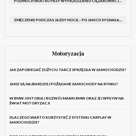
PODMUCH WIATRU PRZY WYPRZEDZANIU CIĘŻARÓWKI: JAK UTRZYMAĆ TOR JAZDY I OPANOWAĆ AUTO
ZMĘCZENIE PODCZAS JAZDY NOCĄ – PO JAKICH SYGNAŁACH ROZPOZNAĆ SENNOŚĆ ZA KIEROWNICĄ I KIEDY ZROBIĆ PRZERWĘ
Motoryzacja
JAK ZAPOBIEGAĆ ZUŻYCIU TARCZ SPRZĘGŁA W SAMOCHODZIE?
JAKIE SĄ NAJBARDZIEJ POŻĄDANE SAMOCHODY NA RYNKU?
W BMW: HISTORIA I ROZWÓJ MARKI BMW ORAZ JEJ WPŁYW NA
ŚWIAT MOTORYZACJI
DLACZEGO WARTO KORZYSTAĆ Z SYSTEMU CARPLAY W
SAMOCHODZIE?