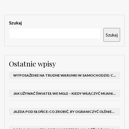
Szukaj
Szukaj
Ostatnie wpisy
WYPOSAŻENIE NA TRUDNE WARUNKI W SAMOCHODZIE: CO MIEĆ ZIMĄ, W TRASIE I NA WYPADEK AWARII
JAK UŻYWAĆ ŚWIATEŁ WE MGLE – KIEDY WŁĄCZYĆ MIJANIA I PRZECIWMGIELNE ORAZ CZEGO NIE ROBIĆ
JAZDA POD SŁOŃCE: CO ZROBIĆ, BY OGRANICZYĆ OLŚNIENIE I POPRAWIĆ WIDOCZNOŚĆ