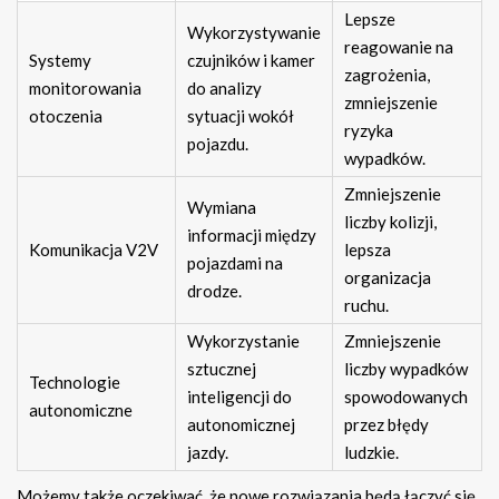
Lepsze
Wykorzystywanie
reagowanie na
Systemy
czujników i kamer
zagrożenia,
monitorowania
do analizy
zmniejszenie
otoczenia
sytuacji wokół
ryzyka
pojazdu.
wypadków.
Zmniejszenie
Wymiana
liczby kolizji,
informacji między
Komunikacja V2V
lepsza
pojazdami na
organizacja
drodze.
ruchu.
Wykorzystanie
Zmniejszenie
sztucznej
liczby wypadków
Technologie
inteligencji do
spowodowanych
autonomiczne
autonomicznej
przez błędy
jazdy.
ludzkie.
Możemy także oczekiwać, że nowe rozwiązania będą łączyć się