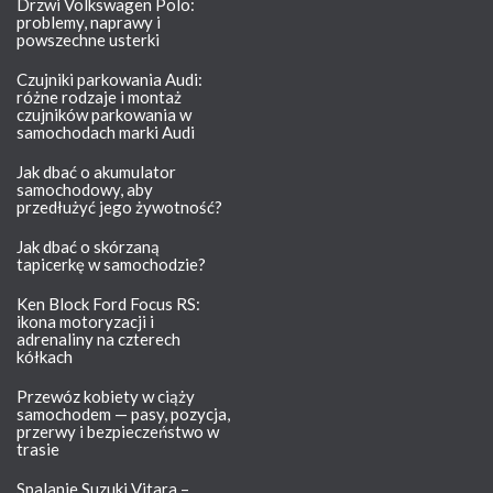
Drzwi Volkswagen Polo:
problemy, naprawy i
powszechne usterki
Czujniki parkowania Audi:
różne rodzaje i montaż
czujników parkowania w
samochodach marki Audi
Jak dbać o akumulator
samochodowy, aby
przedłużyć jego żywotność?
Jak dbać o skórzaną
tapicerkę w samochodzie?
Ken Block Ford Focus RS:
ikona motoryzacji i
adrenaliny na czterech
kółkach
Przewóz kobiety w ciąży
samochodem — pasy, pozycja,
przerwy i bezpieczeństwo w
trasie
Spalanie Suzuki Vitara –