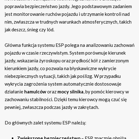
poprawia bezpieczeństwo jazdy. Jego podstawowym zadaniem
jest monitorowanie ruchów pojazdu i utrzymanie kontroli nad
nim, zwłaszcza w trudnych warunkach atmosferycznych, takich
jak deszcz, śnieg czy lód.
Główna funkcja systemu ESP polega na analizowaniu zachowań
pojazdu w czasie rzeczywistym. System porównuje kierunek
jazdy, wskazania żyroskopu oraz prędkość kół z zamierzonym
kierunkiem jazdy, co pozwala na błyskawiczne wykrycie
niebezpiecznych sytuacji, takich jak poślizg. W przypadku
wykrycia zagrożenia system automatycznie dostosowuje
działanie
hamulców
oraz
mocy silnika
, by pomóc kierowcy w
zachowaniu stabilności. Dzięki temu kierowcy mogą czuć się
pewniej, zwłaszcza podczas jazdy w zakrętach.
Do głównych zalet systemu ESP należą:
Zwiększone bezpieczeństwo
– ESP znacznie obniża