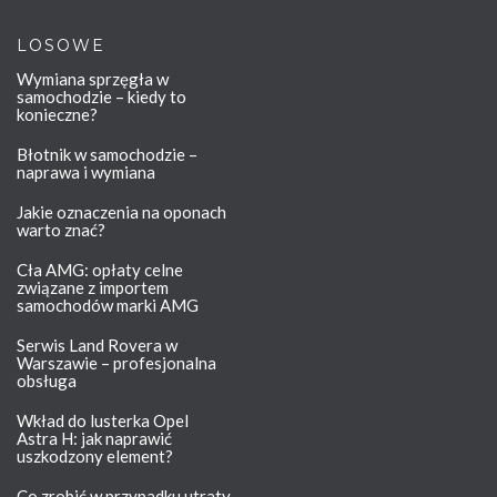
LOSOWE
Wymiana sprzęgła w
samochodzie – kiedy to
konieczne?
Błotnik w samochodzie –
naprawa i wymiana
Jakie oznaczenia na oponach
warto znać?
Cła AMG: opłaty celne
związane z importem
samochodów marki AMG
Serwis Land Rovera w
Warszawie – profesjonalna
obsługa
Wkład do lusterka Opel
Astra H: jak naprawić
uszkodzony element?
Co zrobić w przypadku utraty