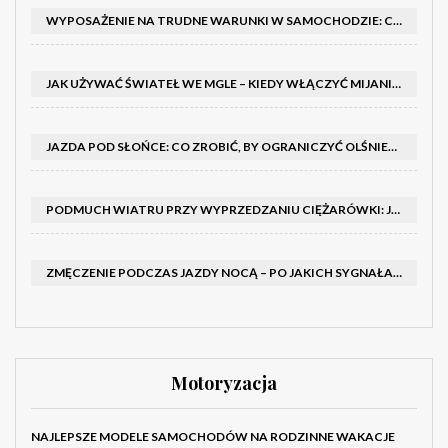
WYPOSAŻENIE NA TRUDNE WARUNKI W SAMOCHODZIE: CO MIEĆ ZIMĄ, W TRASIE I NA WYPADEK AWARII
JAK UŻYWAĆ ŚWIATEŁ WE MGLE – KIEDY WŁĄCZYĆ MIJANIA I PRZECIWMGIELNE ORAZ CZEGO NIE ROBIĆ
JAZDA POD SŁOŃCE: CO ZROBIĆ, BY OGRANICZYĆ OLŚNIENIE I POPRAWIĆ WIDOCZNOŚĆ
PODMUCH WIATRU PRZY WYPRZEDZANIU CIĘŻARÓWKI: JAK UTRZYMAĆ TOR JAZDY I OPANOWAĆ AUTO
ZMĘCZENIE PODCZAS JAZDY NOCĄ – PO JAKICH SYGNAŁACH ROZPOZNAĆ SENNOŚĆ ZA KIEROWNICĄ I KIEDY ZROBIĆ PRZERWĘ
Motoryzacja
NAJLEPSZE MODELE SAMOCHODÓW NA RODZINNE WAKACJE