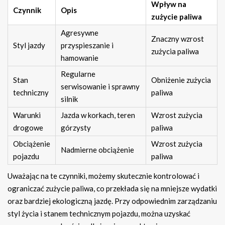
Wpływ na
Czynnik
Opis
zużycie paliwa
Agresywne
Znaczny wzrost
Styl jazdy
przyspieszanie i
zużycia paliwa
hamowanie
Regularne
Stan
Obniżenie zużycia
serwisowanie i sprawny
techniczny
paliwa
silnik
Warunki
Jazda w korkach, teren
Wzrost zużycia
drogowe
górzysty
paliwa
Obciążenie
Wzrost zużycia
Nadmierne obciążenie
pojazdu
paliwa
Uważając na te czynniki, możemy skutecznie kontrolować i
ograniczać zużycie paliwa, co przekłada się na mniejsze wydatki
oraz bardziej ekologiczną jazdę. Przy odpowiednim zarządzaniu
styl życia i stanem technicznym pojazdu, można uzyskać