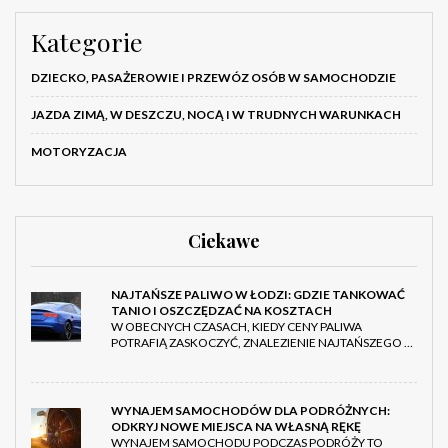
Kategorie
DZIECKO, PASAŻEROWIE I PRZEWÓZ OSÓB W SAMOCHODZIE
JAZDA ZIMĄ, W DESZCZU, NOCĄ I W TRUDNYCH WARUNKACH
MOTORYZACJA
Ciekawe
NAJTAŃSZE PALIWO W ŁODZI: GDZIE TANKOWAĆ
TANIO I OSZCZĘDZAĆ NA KOSZTACH
W OBECNYCH CZASACH, KIEDY CENY PALIWA
POTRAFIĄ ZASKOCZYĆ, ZNALEZIENIE NAJTAŃSZEGO …
WYNAJEM SAMOCHODÓW DLA PODRÓŻNYCH:
ODKRYJ NOWE MIEJSCA NA WŁASNĄ RĘKĘ
WYNAJEM SAMOCHODU PODCZAS PODRÓŻY TO