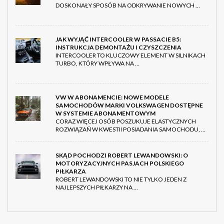
DOSKONAŁY SPOSÓB NA ODKRYWANIE NOWYCH …
JAK WYJĄĆ INTERCOOLER W PASSACIE B5:
INSTRUKCJA DEMONTAŻU I CZYSZCZENIA
INTERCOOLER TO KLUCZOWY ELEMENT W SILNIKACH
TURBO, KTÓRY WPŁYWA NA …
VW W ABONAMENCIE: NOWE MODELE
SAMOCHODÓW MARKI VOLKSWAGEN DOSTĘPNE
W SYSTEMIE ABONAMENTOWYM
CORAZ WIĘCEJ OSÓB POSZUKUJE ELASTYCZNYCH
ROZWIĄZAŃ W KWESTII POSIADANIA SAMOCHODU, …
SKĄD POCHODZI ROBERT LEWANDOWSKI: O
MOTORYZACYJNYCH PASJACH POLSKIEGO
PIŁKARZA
ROBERT LEWANDOWSKI TO NIE TYLKO JEDEN Z
NAJLEPSZYCH PIŁKARZY NA …