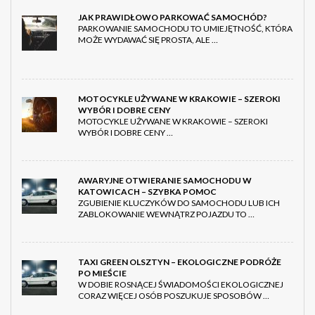
JAK PRAWIDŁOWO PARKOWAĆ SAMOCHÓD?
PARKOWANIE SAMOCHODU TO UMIEJĘTNOŚĆ, KTÓRA
MOŻE WYDAWAĆ SIĘ PROSTA, ALE …
MOTOCYKLE UŻYWANE W KRAKOWIE – SZEROKI
WYBÓR I DOBRE CENY
MOTOCYKLE UŻYWANE W KRAKOWIE – SZEROKI
WYBÓR I DOBRE CENY …
AWARYJNE OTWIERANIE SAMOCHODU W
KATOWICACH – SZYBKA POMOC
ZGUBIENIE KLUCZYKÓW DO SAMOCHODU LUB ICH
ZABLOKOWANIE WEWNĄTRZ POJAZDU TO …
TAXI GREEN OLSZTYN – EKOLOGICZNE PODRÓŻE
PO MIEŚCIE
W DOBIE ROSNĄCEJ ŚWIADOMOŚCI EKOLOGICZNEJ
CORAZ WIĘCEJ OSÓB POSZUKUJE SPOSOBÓW …