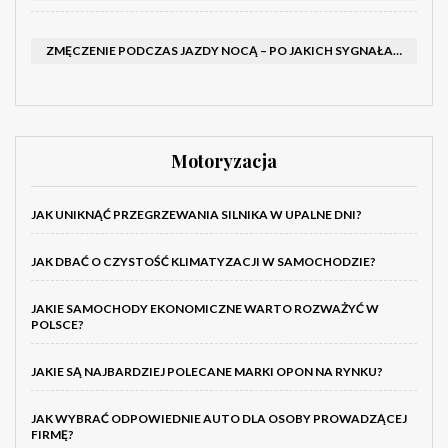
ZMĘCZENIE PODCZAS JAZDY NOCĄ – PO JAKICH SYGNAŁACH ROZPOZNAĆ SENNOŚĆ ZA KIEROWNICĄ I KIEDY ZROBIĆ PRZERWĘ
Motoryzacja
JAK UNIKNĄĆ PRZEGRZEWANIA SILNIKA W UPALNE DNI?
JAK DBAĆ O CZYSTOŚĆ KLIMATYZACJI W SAMOCHODZIE?
JAKIE SAMOCHODY EKONOMICZNE WARTO ROZWAŻYĆ W
POLSCE?
JAKIE SĄ NAJBARDZIEJ POLECANE MARKI OPON NA RYNKU?
JAK WYBRAĆ ODPOWIEDNIE AUTO DLA OSOBY PROWADZĄCEJ
FIRMĘ?