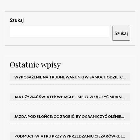
Szukaj
Szukaj
Ostatnie wpisy
WYPOSAŻENIE NA TRUDNE WARUNKI W SAMOCHODZIE: CO MIEĆ ZIMĄ, W TRASIE I NA WYPADEK AWARII
JAK UŻYWAĆ ŚWIATEŁ WE MGLE – KIEDY WŁĄCZYĆ MIJANIA I PRZECIWMGIELNE ORAZ CZEGO NIE ROBIĆ
JAZDA POD SŁOŃCE: CO ZROBIĆ, BY OGRANICZYĆ OLŚNIENIE I POPRAWIĆ WIDOCZNOŚĆ
PODMUCH WIATRU PRZY WYPRZEDZANIU CIĘŻARÓWKI: JAK UTRZYMAĆ TOR JAZDY I OPANOWAĆ AUTO