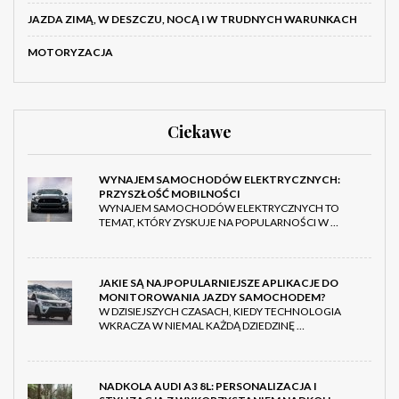
JAZDA ZIMĄ, W DESZCZU, NOCĄ I W TRUDNYCH WARUNKACH
MOTORYZACJA
Ciekawe
WYNAJEM SAMOCHODÓW ELEKTRYCZNYCH:
PRZYSZŁOŚĆ MOBILNOŚCI
WYNAJEM SAMOCHODÓW ELEKTRYCZNYCH TO
TEMAT, KTÓRY ZYSKUJE NA POPULARNOŚCI W …
JAKIE SĄ NAJPOPULARNIEJSZE APLIKACJE DO
MONITOROWANIA JAZDY SAMOCHODEM?
W DZISIEJSZYCH CZASACH, KIEDY TECHNOLOGIA
WKRACZA W NIEMAL KAŻDĄ DZIEDZINĘ …
NADKOLA AUDI A3 8L: PERSONALIZACJA I