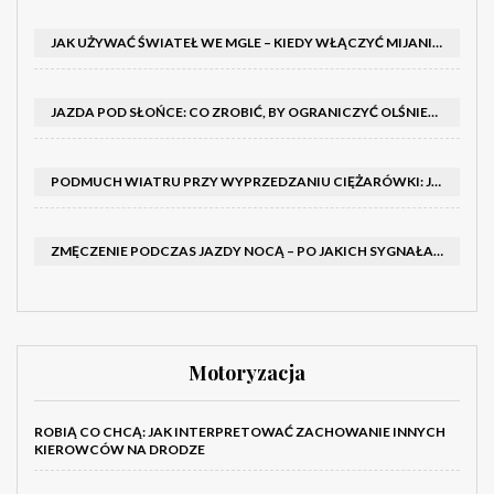
JAK UŻYWAĆ ŚWIATEŁ WE MGLE – KIEDY WŁĄCZYĆ MIJANIA I PRZECIWMGIELNE ORAZ CZEGO NIE ROBIĆ
JAZDA POD SŁOŃCE: CO ZROBIĆ, BY OGRANICZYĆ OLŚNIENIE I POPRAWIĆ WIDOCZNOŚĆ
PODMUCH WIATRU PRZY WYPRZEDZANIU CIĘŻARÓWKI: JAK UTRZYMAĆ TOR JAZDY I OPANOWAĆ AUTO
ZMĘCZENIE PODCZAS JAZDY NOCĄ – PO JAKICH SYGNAŁACH ROZPOZNAĆ SENNOŚĆ ZA KIEROWNICĄ I KIEDY ZROBIĆ PRZERWĘ
Motoryzacja
ROBIĄ CO CHCĄ: JAK INTERPRETOWAĆ ZACHOWANIE INNYCH
KIEROWCÓW NA DRODZE