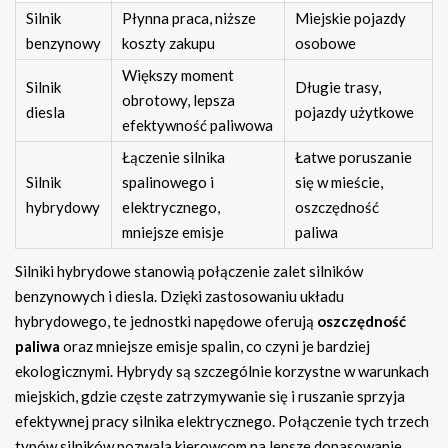
Silnik
Płynna praca, niższe
Miejskie pojazdy
benzynowy
koszty zakupu
osobowe
Większy moment
Silnik
Długie trasy,
obrotowy, lepsza
diesla
pojazdy użytkowe
efektywność paliwowa
Łączenie silnika
Łatwe poruszanie
Silnik
spalinowego i
się w mieście,
hybrydowy
elektrycznego,
oszczędność
mniejsze emisje
paliwa
Silniki hybrydowe stanowią połączenie zalet silników
benzynowych i diesla. Dzięki zastosowaniu układu
hybrydowego, te jednostki napędowe oferują
oszczędność
paliwa
oraz mniejsze emisje spalin, co czyni je bardziej
ekologicznymi. Hybrydy są szczególnie korzystne w warunkach
miejskich, gdzie częste zatrzymywanie się i ruszanie sprzyja
efektywnej pracy silnika elektrycznego. Połączenie tych trzech
typów silników pozwala kierowcom na lepsze dopasowanie