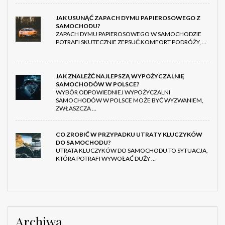
JAK USUNĄĆ ZAPACH DYMU PAPIEROSOWEGO Z
SAMOCHODU?
ZAPACH DYMU PAPIEROSOWEGO W SAMOCHODZIE
POTRAFI SKUTECZNIE ZEPSUĆ KOMFORT PODRÓŻY, …
JAK ZNALEŹĆ NAJLEPSZĄ WYPOŻYCZALNIĘ
SAMOCHODÓW W POLSCE?
WYBÓR ODPOWIEDNIEJ WYPOŻYCZALNI
SAMOCHODÓW W POLSCE MOŻE BYĆ WYZWANIEM,
ZWŁASZCZA …
CO ZROBIĆ W PRZYPADKU UTRATY KLUCZYKÓW
DO SAMOCHODU?
UTRATA KLUCZYKÓW DO SAMOCHODU TO SYTUACJA,
KTÓRA POTRAFI WYWOŁAĆ DUŻY …
Archiwa