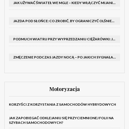
JAK UŻYWAĆ ŚWIATEŁ WE MGLE – KIEDY WŁĄCZYĆ MIJANIA I PRZECIWMGIELNE ORAZ CZEGO NIE ROBIĆ
JAZDA POD SŁOŃCE: CO ZROBIĆ, BY OGRANICZYĆ OLŚNIENIE I POPRAWIĆ WIDOCZNOŚĆ
PODMUCH WIATRU PRZY WYPRZEDZANIU CIĘŻARÓWKI: JAK UTRZYMAĆ TOR JAZDY I OPANOWAĆ AUTO
ZMĘCZENIE PODCZAS JAZDY NOCĄ – PO JAKICH SYGNAŁACH ROZPOZNAĆ SENNOŚĆ ZA KIEROWNICĄ I KIEDY ZROBIĆ PRZERWĘ
Motoryzacja
KORZYŚCI Z KORZYSTANIA Z SAMOCHODÓW HYBRYDOWYCH
JAK ZAPOBIEGAĆ ODKLEJANIU SIĘ PRZYCIEMNIONEJ FOLII NA
SZYBACH SAMOCHODOWYCH?