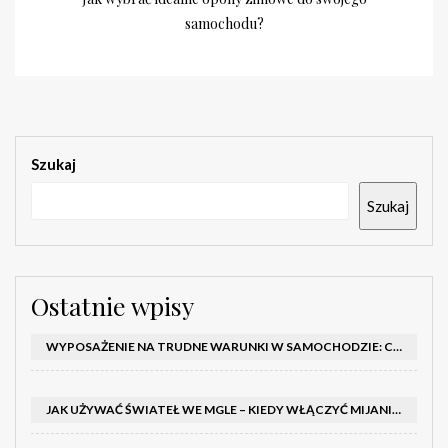
samochodu?
Szukaj
Szukaj
Ostatnie wpisy
WYPOSAŻENIE NA TRUDNE WARUNKI W SAMOCHODZIE: CO MIEĆ ZIMĄ, W TRASIE I NA WYPADEK AWARII
JAK UŻYWAĆ ŚWIATEŁ WE MGLE – KIEDY WŁĄCZYĆ MIJANIA I PRZECIWMGIELNE ORAZ CZEGO NIE ROBIĆ