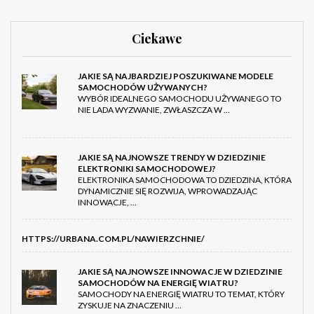
Ciekawe
JAKIE SĄ NAJBARDZIEJ POSZUKIWANE MODELE
SAMOCHODÓW UŻYWANYCH?
WYBÓR IDEALNEGO SAMOCHODU UŻYWANEGO TO
NIE LADA WYZWANIE, ZWŁASZCZA W …
JAKIE SĄ NAJNOWSZE TRENDY W DZIEDZINIE
ELEKTRONIKI SAMOCHODOWEJ?
ELEKTRONIKA SAMOCHODOWA TO DZIEDZINA, KTÓRA
DYNAMICZNIE SIĘ ROZWIJA, WPROWADZAJĄC
INNOWACJE, …
HTTPS://URBANA.COM.PL/NAWIERZCHNIE/
JAKIE SĄ NAJNOWSZE INNOWACJE W DZIEDZINIE
SAMOCHODÓW NA ENERGIĘ WIATRU?
SAMOCHODY NA ENERGIĘ WIATRU TO TEMAT, KTÓRY
ZYSKUJE NA ZNACZENIU …