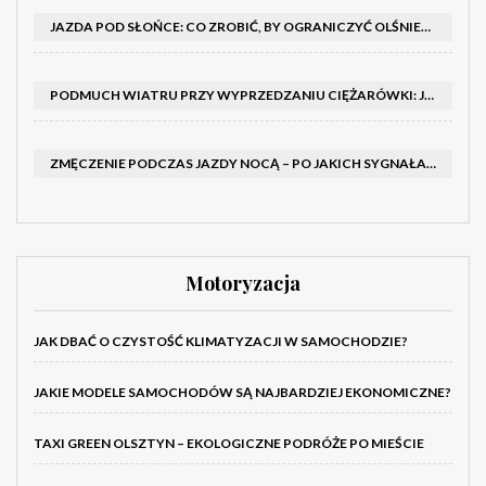
JAZDA POD SŁOŃCE: CO ZROBIĆ, BY OGRANICZYĆ OLŚNIENIE I POPRAWIĆ WIDOCZNOŚĆ
PODMUCH WIATRU PRZY WYPRZEDZANIU CIĘŻARÓWKI: JAK UTRZYMAĆ TOR JAZDY I OPANOWAĆ AUTO
ZMĘCZENIE PODCZAS JAZDY NOCĄ – PO JAKICH SYGNAŁACH ROZPOZNAĆ SENNOŚĆ ZA KIEROWNICĄ I KIEDY ZROBIĆ PRZERWĘ
Motoryzacja
JAK DBAĆ O CZYSTOŚĆ KLIMATYZACJI W SAMOCHODZIE?
JAKIE MODELE SAMOCHODÓW SĄ NAJBARDZIEJ EKONOMICZNE?
TAXI GREEN OLSZTYN – EKOLOGICZNE PODRÓŻE PO MIEŚCIE