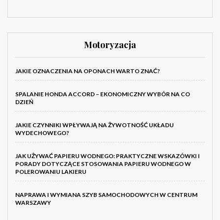
Motoryzacja
JAKIE OZNACZENIA NA OPONACH WARTO ZNAĆ?
SPALANIE HONDA ACCORD – EKONOMICZNY WYBÓR NA CO
DZIEŃ
JAKIE CZYNNIKI WPŁYWAJĄ NA ŻYWOTNOŚĆ UKŁADU
WYDECHOWEGO?
JAK UŻYWAĆ PAPIERU WODNEGO: PRAKTYCZNE WSKAZÓWKI I
PORADY DOTYCZĄCE STOSOWANIA PAPIERU WODNEGO W
POLEROWANIU LAKIERU
NAPRAWA I WYMIANA SZYB SAMOCHODOWYCH W CENTRUM
WARSZAWY