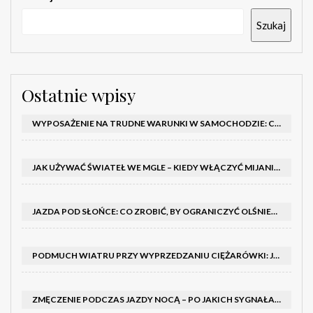
Szukaj
Ostatnie wpisy
WYPOSAŻENIE NA TRUDNE WARUNKI W SAMOCHODZIE: CO MIEĆ ZIMĄ, W TRASIE I NA WYPADEK AWARII
JAK UŻYWAĆ ŚWIATEŁ WE MGLE – KIEDY WŁĄCZYĆ MIJANIA I PRZECIWMGIELNE ORAZ CZEGO NIE ROBIĆ
JAZDA POD SŁOŃCE: CO ZROBIĆ, BY OGRANICZYĆ OLŚNIENIE I POPRAWIĆ WIDOCZNOŚĆ
PODMUCH WIATRU PRZY WYPRZEDZANIU CIĘŻARÓWKI: JAK UTRZYMAĆ TOR JAZDY I OPANOWAĆ AUTO
ZMĘCZENIE PODCZAS JAZDY NOCĄ – PO JAKICH SYGNAŁACH ROZPOZNAĆ SENNOŚĆ ZA KIEROWNICĄ I KIEDY ZROBIĆ PRZERWĘ