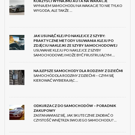
KORZYŚCI WYNAJMU AUTA NA WAKACJE
WYNAJEM SAMOCHODU NA WAKACJE TO NIE TYLKO
WYGODA, ALE TAKŻE …
JAK USUNĄĆ KLEJ PO NAKLEJCE Z SZYBY:
PRAKTYCZNE METODY USUWANIA KLEJU PO
ZDJĘCIU NAKLEJKI ZE SZYBY SAMOCHODOWEJ
USUWANIE KLEJU PO NAKLEJCE Z SZYBY
SAMOCHODOWEJ MOŻE BYĆ FRUSTRUJĄCYM …
NAJLEPSZE SAMOCHODY DLA RODZINY Z DZIEĆMI
SAMOCHÓD DLA RODZINY Z DZIEĆMI – CZYM SIĘ
KIEROWAĆ WYBIERAJĄC …
ODKURZACZ DO SAMOCHODÓW – PORADNIK
ZAKUPOWY
ZASTANAWIASZ SIĘ, JAK SKUTECZNIE ZADBAĆ O
CZYSTOŚĆ WNĘTRZA SWOJEGO SAMOCHODU? …