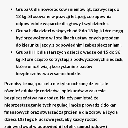
Grupa 0: dla noworodków i niemowląt, zazwyczaj do
13 kg. Stosowane w pozycji leżącej, co zapewnia
odpowiednie wsparcie dla głowy i szyi dziecka.
Grupa I
: dla dzieci ważących od 9 do 18 kg, które mogą
być przewożone w fotelikach ustawionych przodem
do kierunku jazdy, z odpowiednimi zabezpieczeniami.
Grupa II i III
: dla starszych dzieci o wadze od 15 do 36
kg, które często korzystają z podwyższonych siedzisk,
które umożliwiają korzystanie z pasów
bezpieczeństwa w samochodzie.
Przepisy te mają na celu nie tylko ochronę dzieci, ale
również edukację rodziców i opiekunów w zakresie
bezpieczeństwa na drodze. Należy pamiętać, że
nieprzestrzeganie tych regulacji może prowadzić do
kar
finansowych
oraz stwarzać zagrożenie dla zdrowia i życia
dzieci. Dlatego kluczowe jest, aby każdy rodzic
zainwestował w odpowiedni fotelik samochodowy i