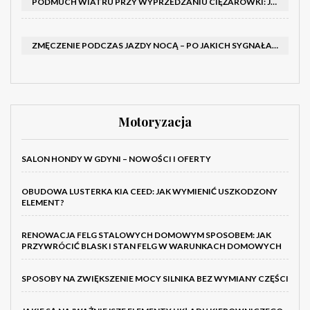
PODMUCH WIATRU PRZY WYPRZEDZANIU CIĘŻARÓWKI: JAK UTRZYMAĆ TOR JAZDY I OPANOWAĆ AUTO
ZMĘCZENIE PODCZAS JAZDY NOCĄ – PO JAKICH SYGNAŁACH ROZPOZNAĆ SENNOŚĆ ZA KIEROWNICĄ I KIEDY ZROBIĆ PRZERWĘ
Motoryzacja
SALON HONDY W GDYNI – NOWOŚCI I OFERTY
OBUDOWA LUSTERKA KIA CEED: JAK WYMIENIĆ USZKODZONY
ELEMENT?
RENOWACJA FELG STALOWYCH DOMOWYM SPOSOBEM: JAK
PRZYWRÓCIĆ BLASK I STAN FELG W WARUNKACH DOMOWYCH
SPOSOBY NA ZWIĘKSZENIE MOCY SILNIKA BEZ WYMIANY CZĘŚCI