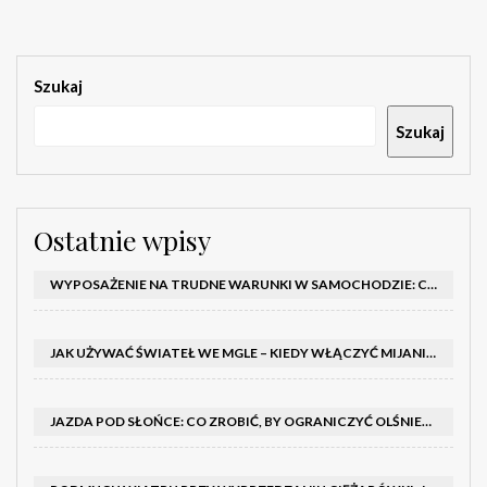
Szukaj
Szukaj
Ostatnie wpisy
WYPOSAŻENIE NA TRUDNE WARUNKI W SAMOCHODZIE: CO MIEĆ ZIMĄ, W TRASIE I NA WYPADEK AWARII
JAK UŻYWAĆ ŚWIATEŁ WE MGLE – KIEDY WŁĄCZYĆ MIJANIA I PRZECIWMGIELNE ORAZ CZEGO NIE ROBIĆ
JAZDA POD SŁOŃCE: CO ZROBIĆ, BY OGRANICZYĆ OLŚNIENIE I POPRAWIĆ WIDOCZNOŚĆ