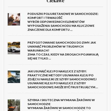
Ciekawe
PODUSZKI POLIURETANOWE W SAMOCHODZIE:
KOMFORT I TRWAŁOŚĆ
WYBÓR ODPOWIEDNICH ELEMENTÓW
WYPOSAŻENIA SAMOCHODU MA KLUCZOWE
ZNACZENIE DLA KOMFORTU …
PRZYGOTOWANIE SAMOCHODU DO ZIMY: JAK
UNIKNĄĆ PROBLEMÓW W TRUDNYCH
WARUNKACH?
ZIMA TO CZAS, KIEDY NA DROGACH POJAWIAJĄ
SIĘ NIE TYLKO …
JAK USUNĄĆ KLEJ PO NAKLEJCE Z SZYBY:
PRAKTYCZNE METODY USUWANIA KLEJU PO
ZDJĘCIU NAKLEJKI ZE SZYBY SAMOCHODOWEJ
USUWANIE KLEJU PO NAKLEJCE Z SZYBY
SAMOCHODOWEJ MOŻE BYĆ FRUSTRUJĄCYM …
SZYBKA I SKUTECZNA WYMIANA ŻARÓWKI W
SAMOCHODZIE
WYMIANA ŻARÓWKI W SAMOCHODZIE TO