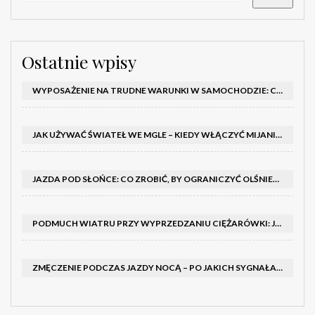
Ostatnie wpisy
WYPOSAŻENIE NA TRUDNE WARUNKI W SAMOCHODZIE: CO MIEĆ ZIMĄ, W TRASIE I NA WYPADEK AWARII
JAK UŻYWAĆ ŚWIATEŁ WE MGLE – KIEDY WŁĄCZYĆ MIJANIA I PRZECIWMGIELNE ORAZ CZEGO NIE ROBIĆ
JAZDA POD SŁOŃCE: CO ZROBIĆ, BY OGRANICZYĆ OLŚNIENIE I POPRAWIĆ WIDOCZNOŚĆ
PODMUCH WIATRU PRZY WYPRZEDZANIU CIĘŻARÓWKI: JAK UTRZYMAĆ TOR JAZDY I OPANOWAĆ AUTO
ZMĘCZENIE PODCZAS JAZDY NOCĄ – PO JAKICH SYGNAŁACH ROZPOZNAĆ SENNOŚĆ ZA KIEROWNICĄ I KIEDY ZROBIĆ PRZERWĘ