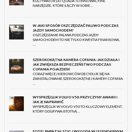
KULTYWATOR DO QUADA TO INNOWACYJNE
NARZĘDZIE, KTÓRE ŁĄCZY W SOBIE …
W JAKI SPOSÓB OSZCZĘDZAĆ PALIWO PODCZAS
JAZDY SAMOCHODEM?
OSZCZĘDZANIE PALIWA PODCZAS JAZDY
SAMOCHODEM TO NIE TYLKO KWESTIA FINANSOWA,
…
SZEROKOKĄTNA KAMERA COFANIA: JAK DZIAŁA I
JAK ZWIĘKSZA BEZPIECZEŃSTWO PODCZAS
COFANIA POJAZDEM
CORAZ WIĘCEJ KIEROWCÓW DECYDUJE SIĘ NA
ZAINSTALOWANIE SZEROKOKĄTNEJ KAMERY COFANIA
…
WYSPRZĘGLIK VOLVO V50: PRZYCZYNY AWARII I
JAK JE NAPRAWIĆ
WYSPRZĘGLIK W VOLVO V50 TO KLUCZOWY ELEMENT,
KTÓRY ODGRYWA ISTOTNĄ …
FOTEL BMW E36: STYL I WYGODA W LEGENDARNYM