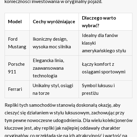
konieczności inwestowania w oryginalny pojazd.
Dlaczego warto
Model
Cechy wyróżniające
wybrać?
Idealny dla fanów
Ford
Ikoniczny design,
klasyki
Mustang
wysoka moc silnika
amerykańskiego stylu
Elegancka linia,
Porsche
Łączy komfort z
zaawansowana
911
osiągami sportowymi
technologia
Unikalny styl, osiągi
Symbol luksusu i
Ferrari
na torze
prestiżu
Repliki tych samochodów stanowią doskonałą okazję, aby
cieszyć się działaniem w stylu luksusowym, zachowując przy
tym pewne nowoczesne udogodnienia. Dla wielu kolekcjonerów
kluczowe jest, aby repliki jak najlepiej oddawały charakter
oryginałów, co przekłada się na ich atrakcyjność i wartość na