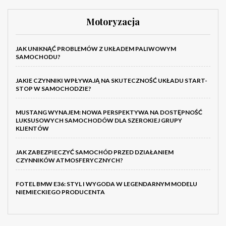
Motoryzacja
JAK UNIKNĄĆ PROBLEMÓW Z UKŁADEM PALIWOWYM
SAMOCHODU?
JAKIE CZYNNIKI WPŁYWAJĄ NA SKUTECZNOŚĆ UKŁADU START-
STOP W SAMOCHODZIE?
MUSTANG WYNAJEM: NOWA PERSPEKTYWA NA DOSTĘPNOŚĆ
LUKSUSOWYCH SAMOCHODÓW DLA SZEROKIEJ GRUPY
KLIENTÓW
JAK ZABEZPIECZYĆ SAMOCHÓD PRZED DZIAŁANIEM
CZYNNIKÓW ATMOSFERYCZNYCH?
FOTEL BMW E36: STYL I WYGODA W LEGENDARNYM MODELU
NIEMIECKIEGO PRODUCENTA