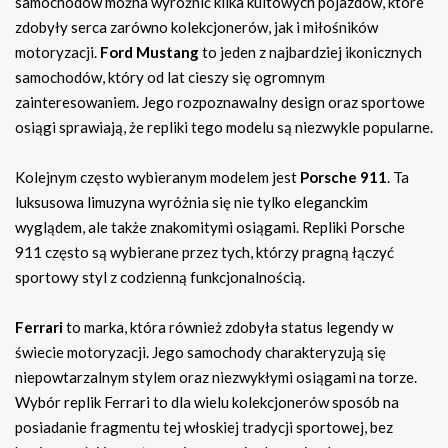
samochodów można wyróżnić kilka kultowych pojazdów, które
zdobyły serca zarówno kolekcjonerów, jak i miłośników
motoryzacji.
Ford Mustang
to jeden z najbardziej ikonicznych
samochodów, który od lat cieszy się ogromnym
zainteresowaniem. Jego rozpoznawalny design oraz sportowe
osiągi sprawiają, że repliki tego modelu są niezwykle popularne.
Kolejnym często wybieranym modelem jest
Porsche 911
. Ta
luksusowa limuzyna wyróżnia się nie tylko eleganckim
wyglądem, ale także znakomitymi osiągami. Repliki Porsche
911 często są wybierane przez tych, którzy pragną łączyć
sportowy styl z codzienną funkcjonalnością.
Ferrari
to marka, która również zdobyła status legendy w
świecie motoryzacji. Jego samochody charakteryzują się
niepowtarzalnym stylem oraz niezwykłymi osiągami na torze.
Wybór replik Ferrari to dla wielu kolekcjonerów sposób na
posiadanie fragmentu tej włoskiej tradycji sportowej, bez