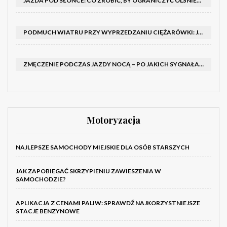
JAZDA POD SŁOŃCE: CO ZROBIĆ, BY OGRANICZYĆ OLŚNIENIE I POPRAWIĆ WIDOCZNOŚĆ
PODMUCH WIATRU PRZY WYPRZEDZANIU CIĘŻARÓWKI: JAK UTRZYMAĆ TOR JAZDY I OPANOWAĆ AUTO
ZMĘCZENIE PODCZAS JAZDY NOCĄ – PO JAKICH SYGNAŁACH ROZPOZNAĆ SENNOŚĆ ZA KIEROWNICĄ I KIEDY ZROBIĆ PRZERWĘ
Motoryzacja
NAJLEPSZE SAMOCHODY MIEJSKIE DLA OSÓB STARSZYCH
JAK ZAPOBIEGAĆ SKRZYPIENIU ZAWIESZENIA W
SAMOCHODZIE?
APLIKACJA Z CENAMI PALIW: SPRAWDŹ NAJKORZYSTNIEJSZE
STACJE BENZYNOWE