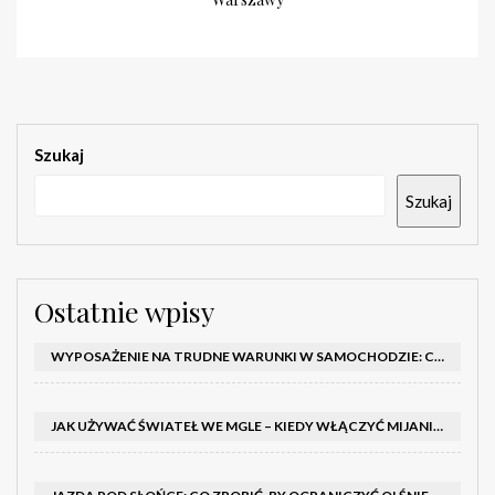
Szukaj
Szukaj
Ostatnie wpisy
WYPOSAŻENIE NA TRUDNE WARUNKI W SAMOCHODZIE: CO MIEĆ ZIMĄ, W TRASIE I NA WYPADEK AWARII
JAK UŻYWAĆ ŚWIATEŁ WE MGLE – KIEDY WŁĄCZYĆ MIJANIA I PRZECIWMGIELNE ORAZ CZEGO NIE ROBIĆ