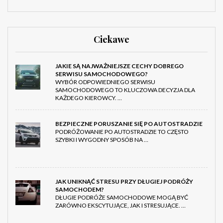
Ciekawe
JAKIE SĄ NAJWAŻNIEJSZE CECHY DOBREGO
SERWISU SAMOCHODOWEGO?
WYBÓR ODPOWIEDNIEGO SERWISU
SAMOCHODOWEGO TO KLUCZOWA DECYZJA DLA
KAŻDEGO KIEROWCY. …
BEZPIECZNE PORUSZANIE SIĘ PO AUTOSTRADZIE
PODRÓŻOWANIE PO AUTOSTRADZIE TO CZĘSTO
SZYBKI I WYGODNY SPOSÓB NA …
JAK UNIKNĄĆ STRESU PRZY DŁUGIEJ PODRÓŻY
SAMOCHODEM?
DŁUGIE PODRÓŻE SAMOCHODOWE MOGĄ BYĆ
ZARÓWNO EKSCYTUJĄCE, JAK I STRESUJĄCE. …