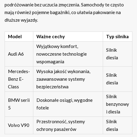
podróżowanie bez uczucia zmęczenia. Samochody te często
mają również pojemne bagażniki, co ułatwia pakowanie na
dłuższe wyjazdy.
Model
Ważne cechy
Typ silnika
Wyjątkowy komfort,
Silnik
Audi A6
nowoczesne technologie
diesla
wspomagania
Mercedes-
Wysoka jakość wykonania,
Silnik
Benz E-
zaawansowane systemy
diesla
Class
bezpieczeństwa
Silnik
BMW serii
Doskonałe osiągi, wygodne
benzynowy
5
fotele
i diesla
Przestronność, systemy
Silnik
Volvo V90
ochrony pasażerów
diesla