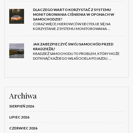
DLACZEGO WARTO KORZYSTAĆ Z SYSTEMU
MONITOROWANIA CIŚNIENIA W OPONACH W
SAMOCHODZIE?
CORAZ WIĘCEJ KIEROWCÓW DECYDUJE SIĘ NA
KORZYSTANIE Z SYSTEMU MONITOROWANIA …
JAK ZABEZPIECZYĆ SWÓJ SAMOCHÓD PRZED
KRADZIEŻĄ?
KRADZIEŻ SAMOCHODU TO PROBLEM, KTÓRY MOŻE
DOTKNĄĆ KAŻDEGO WŁAŚCICIELA POJAZDU, …
Archiwa
SIERPIEŃ 2026
LIPIEC 2026
CZERWIEC 2026