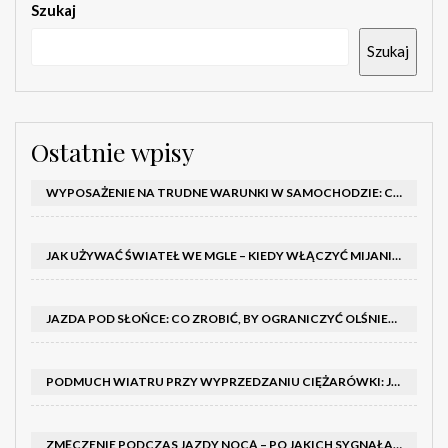
Szukaj
Szukaj
Ostatnie wpisy
WYPOSAŻENIE NA TRUDNE WARUNKI W SAMOCHODZIE: CO MIEĆ ZIMĄ, W TRASIE I NA WYPADEK AWARII
JAK UŻYWAĆ ŚWIATEŁ WE MGLE – KIEDY WŁĄCZYĆ MIJANIA I PRZECIWMGIELNE ORAZ CZEGO NIE ROBIĆ
JAZDA POD SŁOŃCE: CO ZROBIĆ, BY OGRANICZYĆ OLŚNIENIE I POPRAWIĆ WIDOCZNOŚĆ
PODMUCH WIATRU PRZY WYPRZEDZANIU CIĘŻARÓWKI: JAK UTRZYMAĆ TOR JAZDY I OPANOWAĆ AUTO
ZMĘCZENIE PODCZAS JAZDY NOCĄ – PO JAKICH SYGNAŁACH ROZPOZNAĆ SENNOŚĆ ZA KIEROWNICĄ I KIEDY ZROBIĆ PRZERWĘ