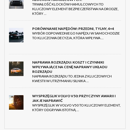
TRWAŁOŚĆ KLOCKÓW HAMULCOWYCH TO
KLUCZOWY ELEMENT BEZPIECZEŃSTWA NA DRODZE,
KTÓRY …
PORÓWNANIE NAPĘDÓW: PRZEDNI, TYLNY, 4×4
WYBÓR ODPOWIEDNIEGO NAPĘDU W SAMOCHODZIE
TO KLUCZOWA DECYZJA, KTÓRA WPŁYWA …
NAPRAWA ROZRZĄDU: KOSZT I CZYNNIKI
WPŁYWAJĄCE NA CENĘ NAPRAWY UKŁADU
ROZRZĄDU
NAPRAWA ROZRZĄDU TO JEDNA Z KLUCZOWYCH
KWESTII W UTRZYMANIU SILNIKA …
WYSPRZĘGLIK VOLVO V50: PRZYCZYNY AWARII I
JAK JE NAPRAWIĆ
WYSPRZĘGLIK W VOLVO V50 TO KLUCZOWY ELEMENT,
KTÓRY ODGRYWA ISTOTNĄ …