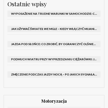
Ostatnie wpisy
WYPOSAŻENIE NA TRUDNE WARUNKI W SAMOCHODZIE: CO MIEĆ ZIMĄ, W TRASIE I NA WYPADEK AWARII
JAK UŻYWAĆ ŚWIATEŁ WE MGLE – KIEDY WŁĄCZYĆ MIJANIA I PRZECIWMGIELNE ORAZ CZEGO NIE ROBIĆ
JAZDA POD SŁOŃCE: CO ZROBIĆ, BY OGRANICZYĆ OLŚNIENIE I POPRAWIĆ WIDOCZNOŚĆ
PODMUCH WIATRU PRZY WYPRZEDZANIU CIĘŻARÓWKI: JAK UTRZYMAĆ TOR JAZDY I OPANOWAĆ AUTO
ZMĘCZENIE PODCZAS JAZDY NOCĄ – PO JAKICH SYGNAŁACH ROZPOZNAĆ SENNOŚĆ ZA KIEROWNICĄ I KIEDY ZROBIĆ PRZERWĘ
Motoryzacja