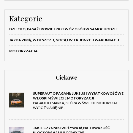
Kategorie
DZIECKO, PASAŻEROWIE I PRZEWÓZ OSÓB W SAMOCHODZIE
JAZDA ZIMĄ, W DESZCZU, NOCĄ I W TRUDNYCH WARUNKACH
MOTORYZACJA
Ciekawe
SUPERAUTO PAGANI: LUKSUS I WYJĄTKOWOŚĆ WE
WŁOSKIM ŚWIECIE MOTORYZACJI
PAGANI TO MARKA, KTÓRA W ŚWIECIE MOTORYZACJI
WYRÓŻNIA SIĘ NIE …
JAKIE CZYNNIKI WPŁYWAJĄ NA TRWAŁOŚĆ
KLOCKÓW HAMULCOWYCH?