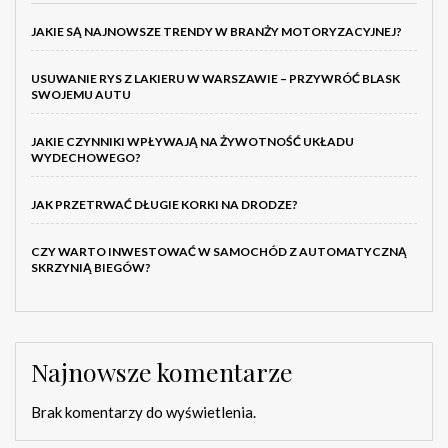
JAKIE SĄ NAJNOWSZE TRENDY W BRANŻY MOTORYZACYJNEJ?
USUWANIE RYS Z LAKIERU W WARSZAWIE – PRZYWRÓĆ BLASK
SWOJEMU AUTU
JAKIE CZYNNIKI WPŁYWAJĄ NA ŻYWOTNOŚĆ UKŁADU
WYDECHOWEGO?
JAK PRZETRWAĆ DŁUGIE KORKI NA DRODZE?
CZY WARTO INWESTOWAĆ W SAMOCHÓD Z AUTOMATYCZNĄ
SKRZYNIĄ BIEGÓW?
Najnowsze komentarze
Brak komentarzy do wyświetlenia.