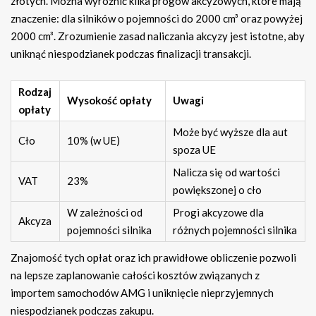
złotych. Można wyróżnić kilka progów akcyzowych, które mają
znaczenie: dla silników o pojemności do 2000 cm³ oraz powyżej
2000 cm³. Zrozumienie zasad naliczania akcyzy jest istotne, aby
uniknąć niespodzianek podczas finalizacji transakcji.
Rodzaj
Wysokość opłaty
Uwagi
opłaty
Może być wyższe dla aut
Cło
10% (w UE)
spoza UE
Nalicza się od wartości
VAT
23%
powiększonej o cło
W zależności od
Progi akcyzowe dla
Akcyza
pojemności silnika
różnych pojemności silnika
Znajomość tych opłat oraz ich prawidłowe obliczenie pozwoli
na lepsze zaplanowanie całości kosztów związanych z
importem samochodów AMG i uniknięcie nieprzyjemnych
niespodzianek podczas zakupu.