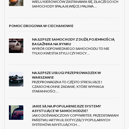
WIELU KIEROWCÓW ZASTANAWIA SIĘ, DLACZEGO ICH
SAMOCHODY SPALAJĄ WIĘCEJ PALIWA …
POMOC DROGOWA W CIECHANOWIE
NAJLEPSZE SAMOCHODY Z DUŻĄ POJEMNOŚCIĄ
BAGAŻNIKA NA RYNKU
WYBÓR ODPOWIEDNIEGO SAMOCHODU TO NIE
TYLKO KWESTIA STYLU CZY MOCY …
NAJLEPSZE USŁUGI PRZEPROWADZEK W
WARSZAWIE
PRZEPROWADZKA TO CZĘSTO STRESUJĄCE I
CZASOCHŁONNE ZADANIE, KTÓRE WYMAGA
STARANNOŚCI …
JAKIE SĄ NAJPOPULARNIEJSZE SYSTEMY
ASYSTUJĄCE W SAMOCHODZIE?
JAKO DOŚWIADCZONY COPYWRITER, PRZEDSTAWIAM
PAŃSTWU ARTYKUŁ DOTYCZĄCY POPULARNYCH
SYSTEMÓW ASYSTUJĄCYCH …