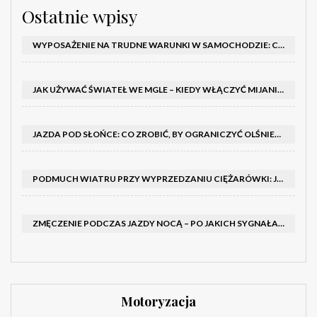
Ostatnie wpisy
WYPOSAŻENIE NA TRUDNE WARUNKI W SAMOCHODZIE: CO MIEĆ ZIMĄ, W TRASIE I NA WYPADEK AWARII
JAK UŻYWAĆ ŚWIATEŁ WE MGLE – KIEDY WŁĄCZYĆ MIJANIA I PRZECIWMGIELNE ORAZ CZEGO NIE ROBIĆ
JAZDA POD SŁOŃCE: CO ZROBIĆ, BY OGRANICZYĆ OLŚNIENIE I POPRAWIĆ WIDOCZNOŚĆ
PODMUCH WIATRU PRZY WYPRZEDZANIU CIĘŻARÓWKI: JAK UTRZYMAĆ TOR JAZDY I OPANOWAĆ AUTO
ZMĘCZENIE PODCZAS JAZDY NOCĄ – PO JAKICH SYGNAŁACH ROZPOZNAĆ SENNOŚĆ ZA KIEROWNICĄ I KIEDY ZROBIĆ PRZERWĘ
Motoryzacja