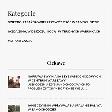
Kategorie
DZIECKO, PASAŻEROWIE I PRZEWÓZ OSÓB W SAMOCHODZIE
JAZDA ZIMĄ, W DESZCZU, NOCĄ I W TRUDNYCH WARUNKACH
MOTORYZACJA
Ciekawe
NAPRAWA I WYMIANA SZYB SAMOCHODOWYCH
W CENTRUM WARSZAWY
USZKODZENIA SZYB SAMOCHODOWYCH TO
PROBLEM, Z KTÓRYM BORYKA SIĘ WIELU …
JAKIE CZYNNIKI WPŁYWAJĄ NA SPALANIE PALIWA
W SAMOCHODZIE?