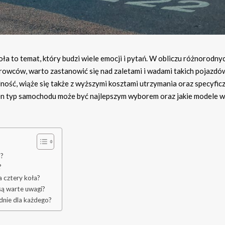
a to temat, który budzi wiele emocji i pytań. W obliczu różnorodny
wców, warto zastanowić się nad zaletami i wadami takich pojazdó
ność, wiąże się także z wyższymi kosztami utrzymania oraz specyfic
ten typ samochodu może być najlepszym wyborem oraz jakie modele 
a?
?
 cztery koła?
ą warte uwagi?
nie dla każdego?