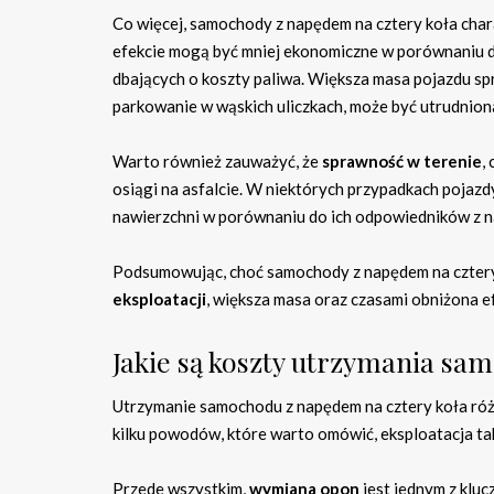
Co więcej, samochody z napędem na cztery koła char
efekcie mogą być mniej ekonomiczne w porównaniu do
dbających o koszty paliwa. Większa masa pojazdu sp
parkowanie w wąskich uliczkach, może być utrudnion
Warto również zauważyć, że
sprawność w terenie
,
osiągi na asfalcie. W niektórych przypadkach pojazdy
nawierzchni w porównaniu do ich odpowiedników z n
Podsumowując, choć samochody z napędem na cztery ko
eksploatacji
, większa masa oraz czasami obniżona 
Jakie są koszty utrzymania sa
Utrzymanie samochodu z napędem na cztery koła różn
kilku powodów, które warto omówić, eksploatacja ta
Przede wszystkim,
wymiana opon
jest jednym z klu