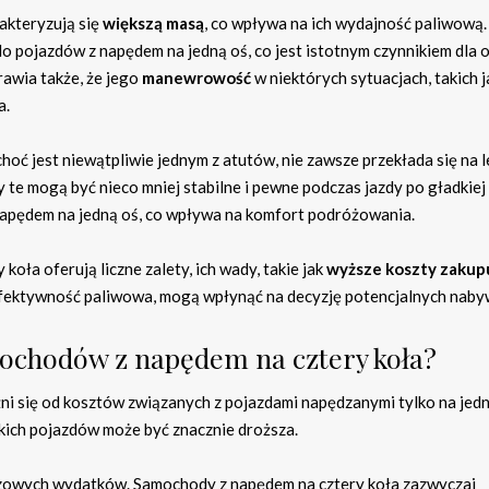
akteryzują się
większą masą
, co wpływa na ich wydajność paliwową
 pojazdów z napędem na jedną oś, co jest istotnym czynnikiem dla 
rawia także, że jego
manewrowość
w niektórych sytuacjach, takich j
a.
 choć jest niewątpliwie jednym z atutów, nie zawsze przekłada się na 
 te mogą być nieco mniej stabilne i pewne podczas jazdy po gładkiej
apędem na jedną oś, co wpływa na komfort podróżowania.
ła oferują liczne zalety, ich wady, takie jak
wyższe koszty zakupu
efektywność paliwowa, mogą wpłynąć na decyzję potencjalnych nab
mochodów z napędem na cztery koła?
i się od kosztów związanych z pojazdami napędzanymi tylko na jedn
kich pojazdów może być znacznie droższa.
czowych wydatków. Samochody z napędem na cztery koła zazwyczaj