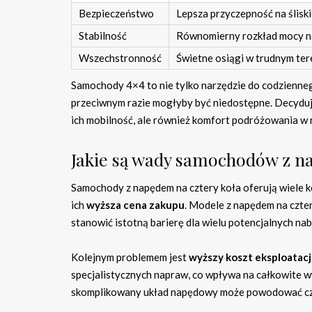
Bezpieczeństwo
Lepsza przyczepność na ślisk
Stabilność
Równomierny rozkład mocy na
Wszechstronność
Świetne osiągi w trudnym ter
Samochody 4×4 to nie tylko narzędzie do codzienneg
przeciwnym razie mogłyby być niedostępne. Decydując
ich mobilność, ale również komfort podróżowania w
Jakie są wady samochodów z n
Samochody z napędem na cztery koła oferują wiele k
ich
wyższa cena zakupu
. Modele z napędem na czter
stanowić istotną barierę dla wielu potencjalnych n
Kolejnym problemem jest
wyższy koszt eksploatacj
specjalistycznych napraw, co wpływa na całkowite 
skomplikowany układ napędowy może powodować czę