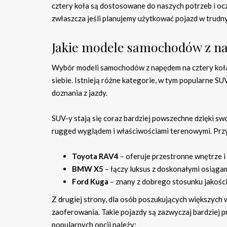
cztery koła są dostosowane do naszych potrzeb i oc
zwłaszcza jeśli planujemy użytkować pojazd w trud
Jakie modele samochodów z na
Wybór modeli samochodów z napędem na cztery koła j
siebie. Istnieją różne kategorie, w tym popularne S
doznania z jazdy.
SUV-y stają się coraz bardziej powszechne dzięki sw
rugged wyglądem i właściwościami terenowymi. Przy
Toyota RAV4
– oferuje przestronne wnętrze i 
BMW X5
– łączy luksus z doskonałymi osiągami
Ford Kuga
– znany z dobrego stosunku jakości
Z drugiej strony, dla osób poszukujących większych
zaoferowania. Takie pojazdy są zazwyczaj bardziej 
popularnych opcji należy: