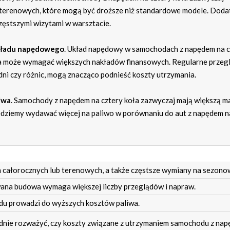
 terenowych, które mogą być droższe niż standardowe modele. Dod
zęstszymi wizytami w warsztacie.
kładu napędowego
. Układ napędowy w samochodach z napędem na c
cja może wymagać większych nakładów finansowych. Regularne przeg
dni czy różnic, mogą znacząco podnieść koszty utrzymania.
iwa
. Samochody z napędem na cztery koła zazwyczaj mają większą ma
będziemy wydawać więcej na paliwo w porównaniu do aut z napędem n
całorocznych lub terenowych, a także częstsze wymiany na sezono
wana budowa wymaga większej liczby przeglądów i napraw.
du prowadzi do wyższych kosztów paliwa.
ładnie rozważyć, czy koszty związane z utrzymaniem samochodu z na