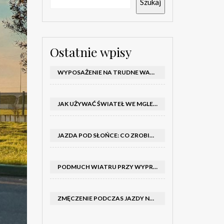
Szukaj
Ostatnie wpisy
WYPOSAŻENIE NA TRUDNE WARUNKI W SAMOCHODZIE: CO MIEĆ ZIMĄ, W TRASIE I NA WYPADEK AWARII
JAK UŻYWAĆ ŚWIATEŁ WE MGLE – KIEDY WŁĄCZYĆ MIJANIA I PRZECIWMGIELNE ORAZ CZEGO NIE ROBIĆ
JAZDA POD SŁOŃCE: CO ZROBIĆ, BY OGRANICZYĆ OLŚNIENIE I POPRAWIĆ WIDOCZNOŚĆ
PODMUCH WIATRU PRZY WYPRZEDZANIU CIĘŻARÓWKI: JAK UTRZYMAĆ TOR JAZDY I OPANOWAĆ AUTO
ZMĘCZENIE PODCZAS JAZDY NOCĄ – PO JAKICH SYGNAŁACH ROZPOZNAĆ SENNOŚĆ ZA KIEROWNICĄ I KIEDY ZROBIĆ PRZERWĘ