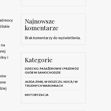
Najnowsze
ład mocy
komentarze
liskie
Brak komentarzy do wyświetlenia.
 na
nnej
ilny i
Kategorie
DZIECKO, PASAŻEROWIE I PRZEWÓZ
OSÓB W SAMOCHODZIE
ików
JAZDA ZIMĄ, W DESZCZU, NOCĄ I W
zone
TRUDNYCH WARUNKACH
ziej
MOTORYZACJA