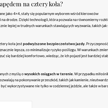
napędem na cztery koła?
ane jako 4×4, stały się popularnym wyborem wśród kierowców
i na drodze. Dzięki technologii, która pozwala na równomierny rozk
cznie lepiej w trudnych warunkach stawiających wyzwania, takich jak ś
tery koła jest
podwyższone bezpieczeństwo jazdy
. Przyczepność
st znacznie lepsza, co minimalizuje ryzyko poślizgu. W warunkach zmie
uć się bardziej komfortowo, wiedząc, że ich pojazd jest bardziej stab
anych z myślą o
wysokich osiągach w terenie
. W przypadku miłośn
pozwalają na pokonywanie przeszkód, takich jak kamienie, nieutward
 być wykorzystywane nie tylko w codziennej jeździe, ale także w bard