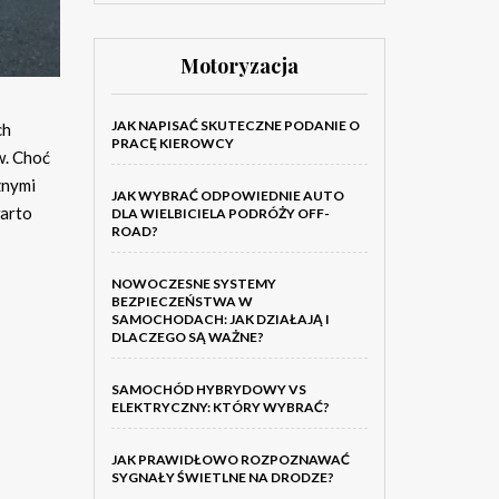
Motoryzacja
JAK NAPISAĆ SKUTECZNE PODANIE O
ch
PRACĘ KIEROWCY
w. Choć
znymi
JAK WYBRAĆ ODPOWIEDNIE AUTO
warto
DLA WIELBICIELA PODRÓŻY OFF-
ROAD?
NOWOCZESNE SYSTEMY
BEZPIECZEŃSTWA W
SAMOCHODACH: JAK DZIAŁAJĄ I
DLACZEGO SĄ WAŻNE?
SAMOCHÓD HYBRYDOWY VS
ELEKTRYCZNY: KTÓRY WYBRAĆ?
JAK PRAWIDŁOWO ROZPOZNAWAĆ
SYGNAŁY ŚWIETLNE NA DRODZE?