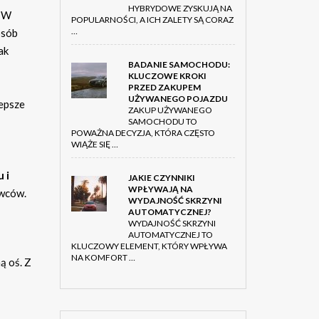
HYBRYDOWE ZYSKUJĄ NA
. W
POPULARNOŚCI, A ICH ZALETY SĄ CORAZ
…
osób
ak
BADANIE SAMOCHODU:
KLUCZOWE KROKI
PRZED ZAKUPEM
UŻYWANEGO POJAZDU
lepsze
ZAKUP UŻYWANEGO
SAMOCHODU TO
POWAŻNA DECYZJA, KTÓRA CZĘSTO
WIĄŻE SIĘ …
 i
JAKIE CZYNNIKI
WPŁYWAJĄ NA
ywców.
WYDAJNOŚĆ SKRZYNI
AUTOMATYCZNEJ?
WYDAJNOŚĆ SKRZYNI
AUTOMATYCZNEJ TO
KLUCZOWY ELEMENT, KTÓRY WPŁYWA
NA KOMFORT …
ą oś. Z