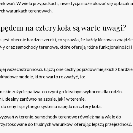
zekiwań. W wielu przypadkach, inwestycja może okazać się opłacalna
nych warunkach terenowych.
pędem na cztery koła są warte uwagi?
est obecnie bardzo szeroki, co sprawia, że każdy kierowca znajdzie
UV-y oraz samochody terenowe, które oferują różne funkcjonalności i
ojej wszechstronności. Łączą one cechy pojazdów miejskich z bardzie
kładowe modele, które warto rozważyć, to:
niskie zużycie paliwa, co czyni go idealnym wyborem dla rodzin.
, idealny zarówno na szosie, jak i w terenie.
 do ceny i sprytnego systemu napędu na cztery koła.
 wyzwań w terenie, samochody terenowe również mają wiele do
przystosowane do trudnych warunków, oferując lepszą przejezdność.