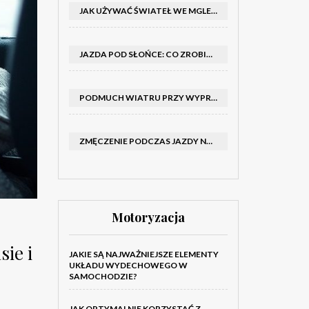
JAK UŻYWAĆ ŚWIATEŁ WE MGLE – KIEDY WŁĄCZYĆ MIJANIA I PRZECIWMGIELNE ORAZ CZEGO NIE ROBIĆ
JAZDA POD SŁOŃCE: CO ZROBIĆ, BY OGRANICZYĆ OLŚNIENIE I POPRAWIĆ WIDOCZNOŚĆ
PODMUCH WIATRU PRZY WYPRZEDZANIU CIĘŻARÓWKI: JAK UTRZYMAĆ TOR JAZDY I OPANOWAĆ AUTO
ZMĘCZENIE PODCZAS JAZDY NOCĄ – PO JAKICH SYGNAŁACH ROZPOZNAĆ SENNOŚĆ ZA KIEROWNICĄ I KIEDY ZROBIĆ PRZERWĘ
Motoryzacja
ie i
JAKIE SĄ NAJWAŻNIEJSZE ELEMENTY
UKŁADU WYDECHOWEGO W
SAMOCHODZIE?
JAK OPTYMALNIE KORZYSTAĆ Z