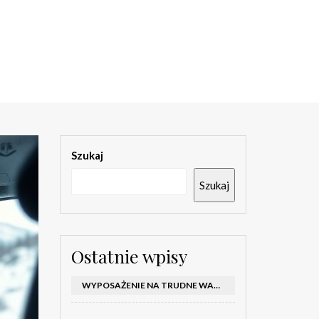
Szukaj
Szukaj
Ostatnie wpisy
WYPOSAŻENIE NA TRUDNE WARUNKI W SAMOCHODZIE: CO MIEĆ ZIMĄ, W TRASIE I NA WYPADEK AWARII