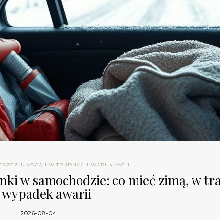
DESZCZU, NOCĄ I W TRUDNYCH WARUNKACH
i w samochodzie: co mieć zimą, w tras
 wypadek awarii
2026-08-04