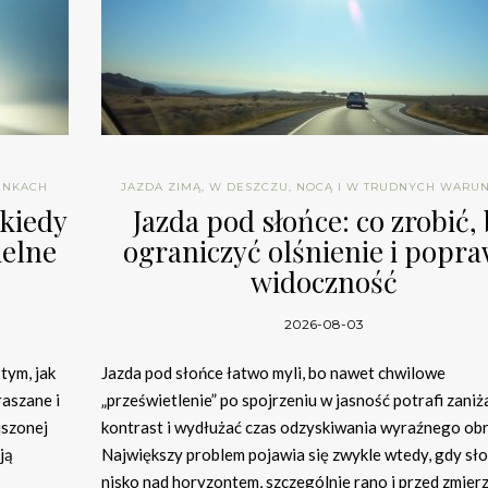
UNKACH
JAZDA ZIMĄ, W DESZCZU, NOCĄ I W TRUDNYCH WARU
 kiedy
Jazda pod słońce: co zrobić,
ielne
ograniczyć olśnienie i popra
widoczność
2026-08-03
tym, jak
Jazda pod słońce łatwo myli, bo nawet chwilowe
raszane i
„prześwietlenie” po spojrzeniu w jasność potrafi zaniż
jszonej
kontrast i wydłużać czas odzyskiwania wyraźnego obr
ją
Największy problem pojawia się zwykle wtedy, gdy sło
nisko nad horyzontem, szczególnie rano i przed zmier