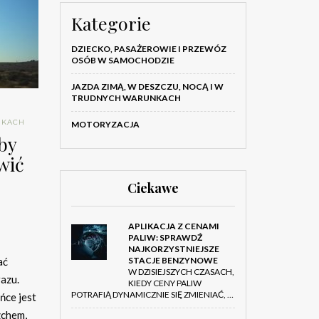
Kategorie
DZIECKO, PASAŻEROWIE I PRZEWÓZ
OSÓB W SAMOCHODZIE
JAZDA ZIMĄ, W DESZCZU, NOCĄ I W
TRUDNYCH WARUNKACH
NKACH
MOTORYZACJA
 by
wić
Ciekawe
APLIKACJA Z CENAMI
PALIW: SPRAWDŹ
NAJKORZYSTNIEJSZE
STACJE BENZYNOWE
ać
W DZISIEJSZYCH CZASACH,
azu.
KIEDY CENY PALIW
POTRAFIĄ DYNAMICZNIE SIĘ ZMIENIAĆ, …
ńce jest
zchem,