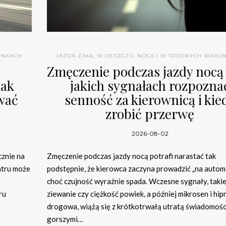
UNKACH
JAZDA ZIMĄ, W DESZCZU, NOCĄ I W TRUDNYCH WARU
Zmęczenie podczas jazdy nocą
jak
jakich sygnałach rozpozna
wać
senność za kierownicą i kie
zrobić przerwę
2026-08-02
cznie na
Zmęczenie podczas jazdy nocą potrafi narastać tak
atru może
podstępnie, że kierowca zaczyna prowadzić „na automa
choć czujność wyraźnie spada. Wczesne sygnały, takie
ru
ziewanie czy ciężkość powiek, a później mikrosen i hi
drogowa, wiążą się z krótkotrwałą utratą świadomośc
gorszymi…