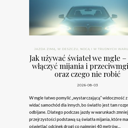
JAZDA ZIMĄ, W DESZCZU, NOCĄ I W TRUDNYCH WAR
Jak używać świateł we mgle –
włączyć mijania i przeciwmg
oraz czego nie robić
2026-08-03
W mgle łatwo pomylić „wystarczającą” widoczność z 
widać samochód dla innych, bo światło jest tam rozp
odbijane. Dlatego podczas jazdy w warunkach zmnie
przejrzystości podstawą są światła mijania, które ma
oświetlać odcinek drogi co najmniej 40 metrów…