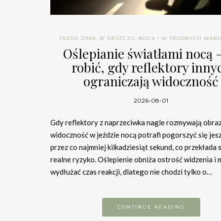
JAZDA ZIMĄ, W DESZCZU, NOCĄ I W TRUDNYCH WAR
Oślepianie światłami nocą 
robić, gdy reflektory inny
ograniczają widoczność
2026-08-01
Gdy reflektory z naprzeciwka nagle rozmywają obraz
widoczność w jeździe nocą potrafi pogorszyć się jes
przez co najmniej kilkadziesiąt sekund, co przekłada s
realne ryzyko. Oślepienie obniża ostrość widzenia i
wydłużać czas reakcji, dlatego nie chodzi tylko o…
CONTINUE READING