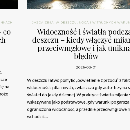
UNKACH
JAZDA ZIMĄ, W DESZCZU, NOCĄ I W TRUDNYCH WARU
– co
Widoczność i światła podcz
ch
deszczu – kiedy włączyć mija
przeciwmgłowe i jak unikn
błędów
2026-08-01
,
zcze
W deszczu łatwo pomylić „oświetlenie z przodu” z fak
ię na
widocznością dla innych, zwłaszcza gdy auto-trzyma s
 może
świateł do jazdy dziennej. W praktyce światła mijania 
wskazywane jako podstawowe, gdy warunki pogarsza 
ograniczona widoczność, a przednie przeciwmgłowe 
wchodzić…