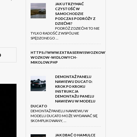
JAK UTRZYMAĆ
CZYSTOŚĆ W
SAMOCHODZIE
PODCZAS PODRÓŻY Z
DZIEĆMI?
PODRÓŻ Z DZIEĆMI TO NIE
TYLKO RADOŚĆ Z WSPÓLNIE
SPĘDZONEGO …
HTTPS://WWW.EXTRASERWISWOZKOWWIDLOWYCH.PL/S
WOZKOW-WIDLOWYCH-
MIKOLOW.PHP
DEMONTAŻ PANELU
NAWIEWU DUCATO:
KROK PO KROKU
INSTRUKCJA
DEMONTAŻU PANELU
NAWIEWU W MODELU
DUCATO
DEMONTAŻ PANELU NAWIEWU W
MODELU DUCATO MOŻE WYDAWAĆ SIĘ
SKOMPLIKOWANY, …
JAK DBAĆ O HAMULCE