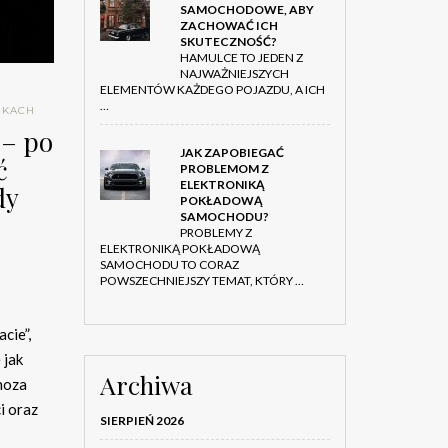
SAMOCHODOWE, ABY
ZACHOWAĆ ICH
SKUTECZNOŚĆ?
HAMULCE TO JEDEN Z
NAJWAŻNIEJSZYCH
ELEMENTÓW KAŻDEGO POJAZDU, A ICH
…
NKACH
 – po
JAK ZAPOBIEGAĆ
ć
PROBLEMOM Z
ELEKTRONIKĄ
dy
POKŁADOWĄ
SAMOCHODU?
PROBLEMY Z
ELEKTRONIKĄ POKŁADOWĄ
SAMOCHODU TO CORAZ
POWSZECHNIEJSZY TEMAT, KTÓRY …
cie”,
 jak
Archiwa
pnoza
i oraz
SIERPIEŃ 2026